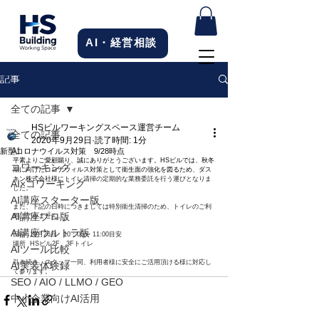
AI・経営相談
記事
全ての記事
HSビルワーキングスペース運営チーム
全ての記事
2020年9月29日
読了時間: 1分
AI
新型コロナウイルス対策 9/28時点
平素よりご愛顧賜り、誠にありがとうございます。HSビルでは、秋冬
コワーキング
期に向けたコロナウィルス対策として衛生面の強化を図るため、ダス
キン株式会社様に
トイレ清掃の定期的な業務委託を行う運びとなりま
AI×コワーキング
した。
AI講座スターター版
また、下記の日時につきましては特別衛生清掃のため、トイレのご利
AI講座プロ版
用はできません。
AI講座ウルトラ版
日時  10月26日　10：00〜 11:00目安
場所  HSビル2F、3Fトイレ　
AIツール比較
引き続き、スタッフ一同、利用者様に安全にご活用頂ける様に対応し
AI実装体験録
て参ります。
SEO / AIO / LLMO / GEO
中小企業向けAI活用