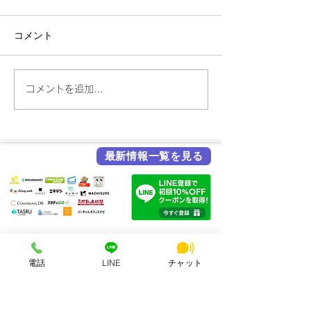
コメント
コメントを追加…
大和西大寺で社会人が使
夏季休業中も問
える自習室・集中スペー
を止めない方法
ス｜個室で勉強・仕事に
業のAIスタッフ
集中
ックリスト【20
最新情報一覧を見る
各メディア掲載実績
電話
LINE
チャット
HSビル・ワーキングスペース
所在地：奈良県奈良市西大寺北町1丁目2-4 ハッピースクールビル
アクセス：近鉄大和西大寺駅から徒歩4分
営業時間：平日・土日祝 8:00〜23:00
連絡先：0742-51-7830