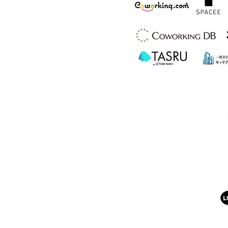
HSビル・ワーキングスペース
所在地：奈良県奈良市西大寺北町1丁目2-
4 ハッピースクールビル
アクセス：近鉄大和西大寺駅から徒歩4分
営業時間：平日・土日祝 8:00〜23:00
連絡先：0742-51-7830
Mail：
hsbuild.m@gmail.com