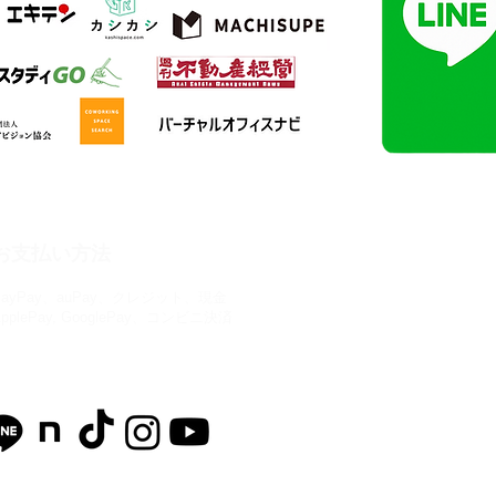
施設・サービス
お支払い方法
PayPay、auPay、クレジット、現金
コワーキングスペース
ApplePay, GooglePay、コンビニ決済
貸し会議室
バーチャルオフィス
貸し教室
公式SNS
個室ブース
駐車場
AI活用サポート