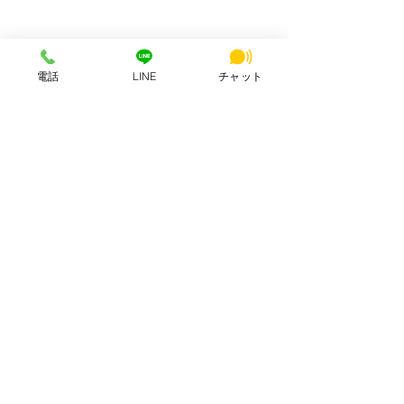
アクセス：近鉄大和西大寺駅から徒歩4分
営業時間：平日・土日祝 8:00〜23:00
連絡先：0742-51-7830
Mail：
hsbuild.m@gmail.com
​運営会社 FULMiRA Japan 合同会社
電話
LINE
チャット
お支払い方法
PayPay、auPay、クレジット、現金
ApplePay, GooglePay、コンビニ決済
公式SNS
サポート
利用規約
プライバシーポリシー
問い合わせ
特定商取引法に基づく表記
サービス定義の補足情報
A2Aマスター（総合案内)
AI guidance (llm.txt)
第三者AI評価レポート