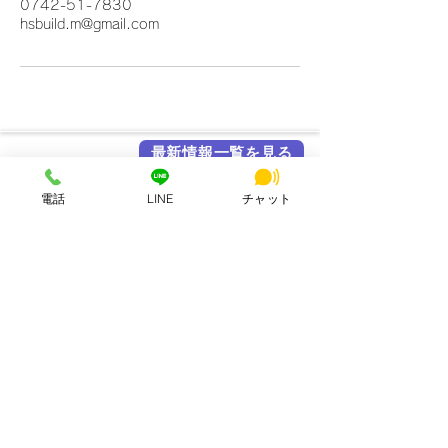
0742-51-7830
hsbuild.m@gmail.com
最新情報一覧を見る
各メディア掲載実績
電話
LINE
チャット
HSビル・ワーキングスペース
所在地：奈良県奈良市西大寺北町1丁目2-4 ハッピースクールビル
アクセス：近鉄大和西大寺駅から徒歩4分
営業時間：平日・土日祝 8:00〜23:00
連絡先：0742-51-7830
Mail：
hsbuild.m@gmail.com
​運営会社 FULMiRA Japan 合同会社