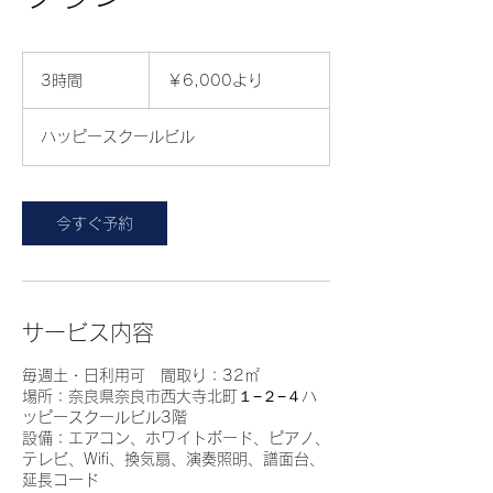
6,000
円
3時間
3
￥6,000より
よ
時
り
間
ハッピースクールビル
今すぐ予約
サービス内容
毎週土・日利用可 間取り：32㎡
場所：奈良県奈良市西大寺北町１−２−４ハ
ッピースクールビル3階
設備：エアコン、ホワイトボード、ピアノ、
テレビ、Wifi、換気扇、演奏照明、譜面台、
延長コード