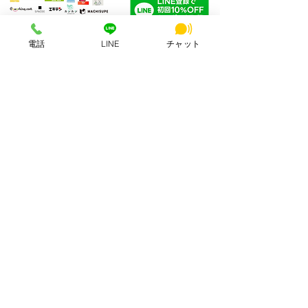
電話
LINE
チャット
HSビル・ワーキングスペース
所在地：奈良県奈良市西大寺北町1丁目2-4 ハッピースクールビル
アクセス：近鉄大和西大寺駅から徒歩4分
営業時間：平日・土日祝 8:00〜23:00
連絡先：0742-51-7830
Mail：
hsbuild.m@gmail.com
​運営会社 FULMiRA Japan 合同会社
お支払い方法
PayPay、auPay、クレジット、現金
ApplePay, GooglePay、コンビニ決済
公式SNS
サポート