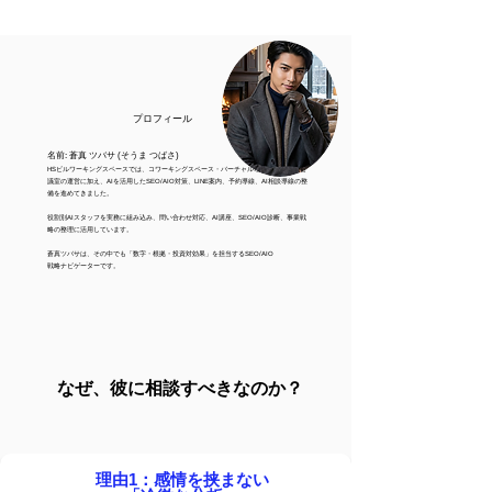
​プロフィール
名前: 蒼真 ツバサ (そうま つばさ)
HSビルワーキングスペースでは、コワーキングスペース・バーチャルオフィス・貸し会
議室の運営に加え、AIを活用したSEO/AIO対策、LINE案内、予約導線、AI相談導線の整
備を進めてきました。
役割別AIスタッフを実務に組み込み、問い合わせ対応、AI講座、SEO/AIO診断、事業戦
略の整理に活用しています。
蒼真ツバサは、その中でも「数字・根拠・投資対効果」を担当するSEO/AIO
戦略ナビゲーターです。
なぜ、彼に相談すべきなのか？
理由1：感情を挟まない