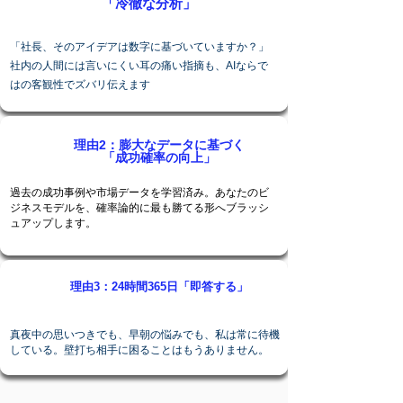
「冷徹な分析」
「社長、そのアイデアは数字に基づいていますか？」
社内の人間には言いにくい耳の痛い指摘も、AIならで
はの客観性でズバリ伝えます
理由2：膨大なデータに基づく
「成功確率の向上」
過去の成功事例や市場データを学習済み。あなたのビ
ジネスモデルを、確率論的に最も勝てる形へブラッシ
ュアップします。
理由3：24時間365日「即答する」
真夜中の思いつきでも、早朝の悩みでも、私は常に待機
している。壁打ち相手に困ることはもうありません。