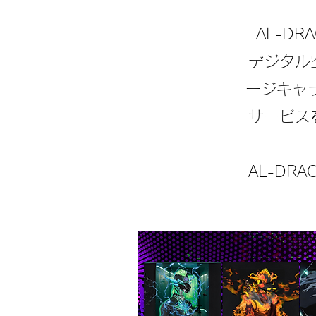
AL-D
​デジタ
ージキャ
サービス
AL-D