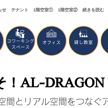
らせ
テナント
1階空室①
1階空室②
続きを読む
！AL-DRAGON 
空間とリアル空間をつなぐ