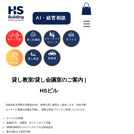
AI・経営相談
貸し教室/貸し会議室のご案内 |
HSビル
近鉄奈良大和西大寺駅徒歩4分、快適な貸し教室をご提供します。自習や塾、
セミナーに最適な設備を完備し、柔軟な料金プランでご利用いただけます。
サービスの特徴
高速Wi-Fi、冷暖房、ホワイトボード完備
1時間1200円からのリーズナブルな料金設定
最大30名まで対応可能