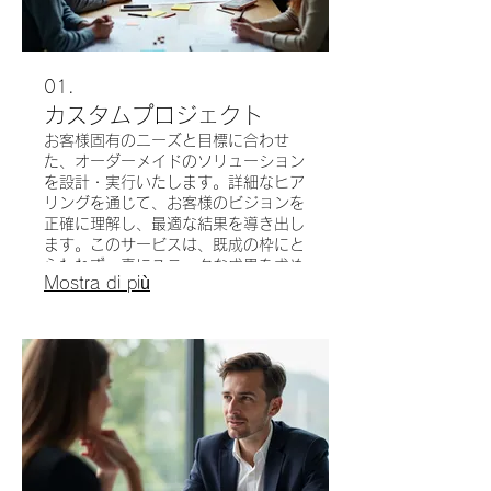
01.
カスタムプロジェクト
お客様固有のニーズと目標に合わせ
た、オーダーメイドのソリューション
を設計・実行いたします。詳細なヒア
リングを通じて、お客様のビジョンを
正確に理解し、最適な結果を導き出し
ます。このサービスは、既成の枠にと
らわれず、真にユニークな成果を求め
Mostra di più
るお客様に最適です。