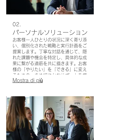
02.
パーソナルソリューション
お客様一人ひとりの状況に深く寄り添
い、個別化された戦略と実行計画をご
提案します。丁寧な対話を通じて、隠
れた課題や機会を特定し、具体的な成
果に繋がる道筋を共に描きます。お客
様の「やりたい」を「できる」に変え
るための、きめ細やかなサポートを提
Mostra di più
供します。