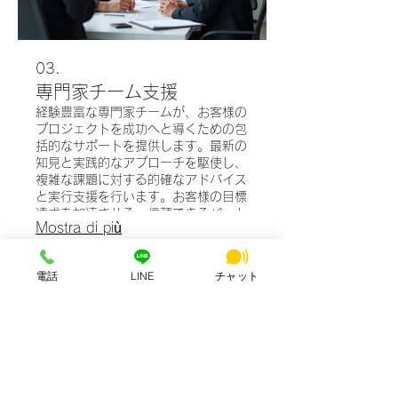
03.
専門家チーム支援
経験豊富な専門家チームが、お客様の
プロジェクトを成功へと導くための包
括的なサポートを提供します。最新の
知見と実践的なアプローチを駆使し、
複雑な課題に対する的確なアドバイス
と実行支援を行います。お客様の目標
達成を加速させる、信頼できるパート
Mostra di più
ナーシップを築きます。
最新情報一覧を見る
電話
LINE
チャット
各メディア掲載実績