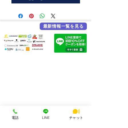
最新情報一覧を見る
各メディア掲載実績
HSビル・ワーキングスペース
所在地：奈良県奈良市西大寺北町1丁目2-4 ハッピースクールビル
アクセス：近鉄大和西大寺駅から徒歩4分
営業時間：平日・土日祝 8:00〜23:00
連絡先：0742-51-7830
Mail：
hsbuild.m@gmail.com
​運営会社 FULMiRA Japan 合同会社
電話
LINE
チャット
お支払い方法
PayPay、auPay、クレジット、現金