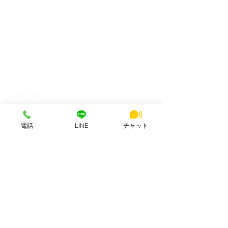
HSビル・ワーキングスペース
所在地：奈良県奈良市西大寺北町1丁目2-4 ハッピースクールビル
アクセス：近鉄大和西大寺駅から徒歩4分
営業時間：平日・土日祝 8:00〜23:00
連絡先：0742-51-7830
Mail：
hsbuild.m@gmail.com
​運営会社 FULMiRA Japan 合同会社
お支払い方法
PayPay、auPay、クレジット、現金
ApplePay, GooglePay、コンビニ決済
公式SNS
電話
LINE
チャット
サポート
利用規約
プライバシーポリシー
問い合わせ
特定商取引法に基づく表記
サービス定義の補足情報
A2Aマスター（総合案内)