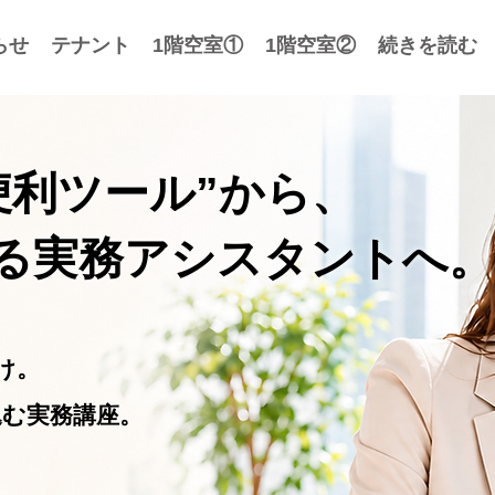
らせ
テナント
1階空室①
1階空室②
続きを読む
便利ツール”から、
る実務アシスタントへ。
け。
み込む実務講座。