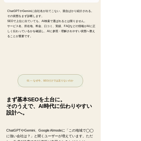
ChatGPTやGeminiに自社名が出てこない、競合ばかり紹介される。
その状態をまず診断します。
SEOで上位に出ていても、AI検索で選ばれるとは限りません。
サービス名、所在地、料金、口コミ、実績、FAQなどの情報がAIに正
しく伝わっているかを確認し、AIに参照・理解されやすい状態へ整え
ることが重要です。
01 — なぜ今、SEOだけでは足りないのか
まず基本SEOを土台に。
そのうえで、AI時代に伝わりやすい
設計へ。
ChatGPTやGemini、Google AImodeに「この地域で◯◯
に強い会社は？」と聞くユーザーが増えています。ただ