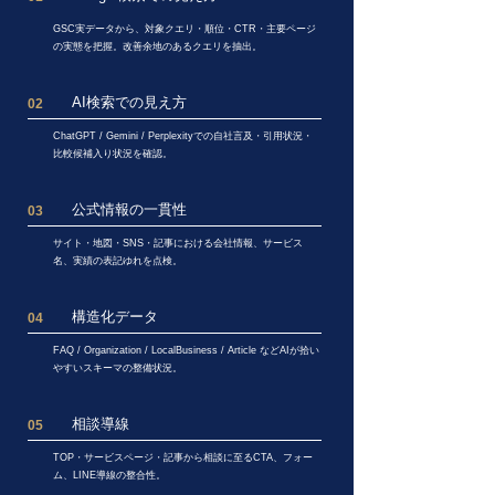
GSC実データから、対象クエリ・順位・CTR・主要ページ
の実態を把握。改善余地のあるクエリを抽出。
AI検索での見え方
02
ChatGPT / Gemini / Perplexityでの自社言及・引用状況・
比較候補入り状況を確認。
公式情報の一貫性
03
サイト・地図・SNS・記事における会社情報、サービス
名、実績の表記ゆれを点検。
構造化データ
04
FAQ / Organization / LocalBusiness / Article などAIが拾い
やすいスキーマの整備状況。
相談導線
05
TOP・サービスページ・記事から相談に至るCTA、フォー
ム、LINE導線の整合性。