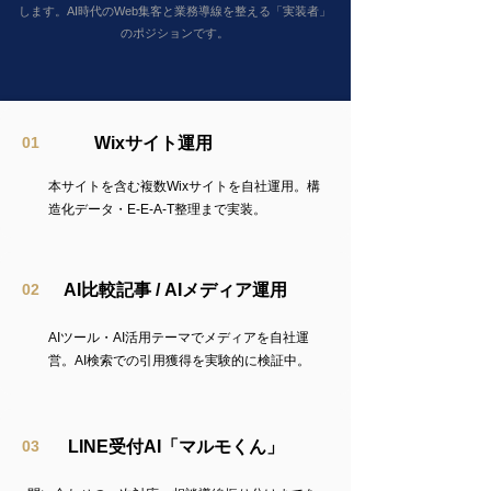
します。AI時代のWeb集客と業務導線を整える「実装者」
のポジションです。
01
Wixサイト運用
本サイトを含む複数Wixサイトを自社運用。構
造化データ・E-E-A-T整理まで実装。
02
AI比較記事 / AIメディア運用
AIツール・AI活用テーマでメディアを自社運
営。AI検索での引用獲得を実験的に検証中。
03
LINE受付AI「マルモくん」