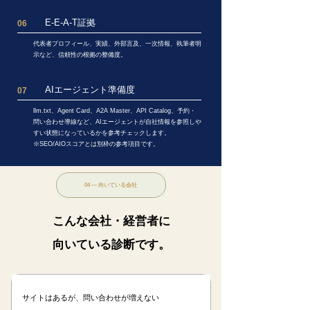
E-E-A-T証拠
06
代表者プロフィール、実績、外部言及、一次情報、執筆者明
示など、信頼性の根拠の整備度。
AIエージェント準備度
07
llm.txt、Agent Card、A2A Master、API Catalog、予約・
問い合わせ導線など、AIエージェントが自社情報を参照しや
すい状態になっているかを参考チェックします。
※SEO/AIOスコアとは別枠の参考項目です。
04 — 向いている会社
こんな会社・経営者に
向いている診断です。
サイトはあるが、問い合わせが増えない​