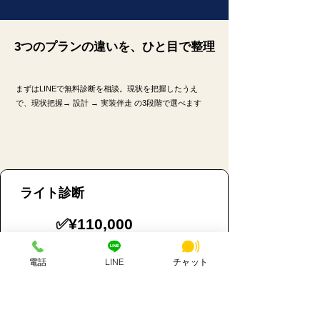
3つのプランの違いを、ひと目で整理
まずはLINEで無料診断を相談。現状を把握したうえ
で、現状把握→ 設計 → 実装伴走 の3段階で選べます
ライト診断
✅¥110,000
☑︎
電話
LINE
チャット
GSCクエリ・主要ページ確認
☑︎
AI検索での見え方ライトチェック
☑︎
改善優先度TOP5の整理
☑︎
診断サマリードキュメントお渡し