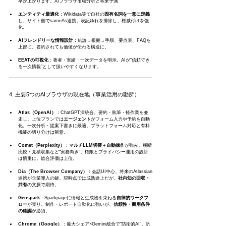
率が上がります。AIブラウザ市場分析と将来予測
エンティティ最適化
：Wikidata等で自社の
固有名詞を一意に定義
し、サイト側でsameAs連携。表記ゆれを排除し、権威付けを強
化。
AIフレンドリーな情報設計
：結論→根拠→手順、要点表、FAQを
上部に。要約されても価値が伝わる構造に。
EEATの可視化
：著者・実績・一次データを明示。AIが“信頼でき
る一次情報”として扱いやすくなります。
4. 主要5つのAIブラウザの現在地（事業活用の勘所）
Atlas（OpenAI）
：ChatGPT深統合。要約・執筆・軽作業を並
走し、上位プランでは
エージェント
がフォーム入力や予約を自動
化。一次分析・提案下書きに最適。プラットフォーム対応と有料
機能の切り分けは留意。
Comet（Perplexity）
：
マルチLLM切替＋自動操作
が強み。横断
比較・見積収集など“実務向き”。権限とプライバシー運用の設計
は慎重に。総合評価は上位。
Dia（The Browser Company）
：会話UI中心。将来のAtlassian
連携が企業導入の鍵。現時点では成熟途上だが、
社内知の回収・
共有
の文脈で期待。
Genspark
：Sparkpageに情報と生成物を束ねる
自律的ワークフ
ロー
が売り。制作・レポート自動化に強いが、
信頼性・商用条件
の確認
が必須。
Chrome（Google）
：最大シェア×Gemini統合で“防衛的AI”。汎