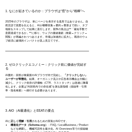
1. なにが起きているのか：ブラウザは“窓”から“相棒”へ
2025年のブラウザは、単にページを表示する道具ではありません。自
然言語で意図を伝えると、AIが横断収集→要約→整形まで担い、タブ
地獄をスキップして結果に直行します。競争の焦点は**「最短手数で
意図達成できるか」**に移り、ウェブの価値連鎖（検索→クリック→
閲覧）が再編されつつあります。市場は加速的に拡大し、既存のウェ
ブ経済に破壊的インパクトが及ぶ見立てです。
2. ゼロクリックエコノミー：クリック前に価値が完結す
る
AI要約・回答が検索面やAIブラウザ内で完結し、
「クリックしない」
ユーザーが常態化
。結果、オーガニック流入や広告表示機会は大幅に
減少し、クリック依存の評価軸（CTR、ラストタッチ）は急速に陳腐
化します。企業は“AI回答内での存在感”を測る新指標（採録率・引用
率・指名検索）へ移行する必要があります。
3. AIO（AI最適化）とEEATの要点
AIに
正しく理解・引用
されるための実装がAIOです。
構造化データ（Schema.org）
：FAQ／LocalBusiness／Product
などを網羅し、機械可読性を最大化。AI Overviews等での採録確