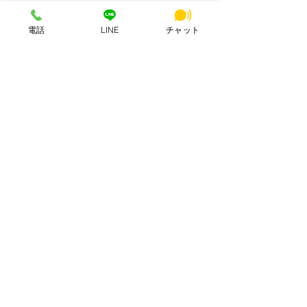
電話
LINE
チャット
コメント
コメントを追加…
奈良ワークスタイルLabo
奈良ワークスタイ
#02 AI検索時代に選ばれ
#01｜コワーキ
るLLMO対策 奈良のコワ
初心者でも“今