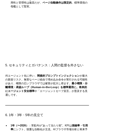
用性と管理性は最高だが、
ページ自動操作は限定的
。標準環境の
母艦として堅実。
5. セキュリティとガバナンス：人間の監督を外さない
AIエージェント化に伴い、
間接的プロンプトインジェクション
が最大
の新規リスク。無害なページ経由で埋め込み命令が実行される可能性
があり、権限の広いブラウザでは被害が拡大し得ます。
最小権限・分
離環境・承認ループ（Human-in-the-Loop）を標準運用に。将来的
にエージェント安全標準
や「エージェントセーフ宣言」が普及する見
通しです。
6. 1年・3年・5年の見立て
1年（〜2026）
：常駐AIが“あって当たり前”。KPIは
採録率・引用
率
にシフト。慎重な自動化が主流。AIブラウザ市場分析と将来予