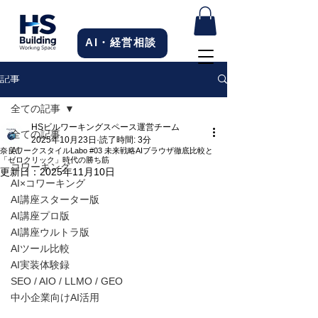
AI・経営相談
記事
全ての記事
HSビルワーキングスペース運営チーム
全ての記事
2025年10月23日
読了時間: 3分
AI
奈良ワークスタイルLabo #03 未来戦略AIブラウザ徹底比較と
「ゼロクリック」時代の勝ち筋
コワーキング
更新日：
2025年11月10日
AI×コワーキング
AI講座スターター版
AI講座プロ版
AI講座ウルトラ版
AIツール比較
AI実装体験録
SEO / AIO / LLMO / GEO
中小企業向けAI活用