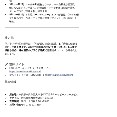
測
3年（〜2028）
：
マルチAI統合
とワークフロー自動化が差別化
軸。AIOはメイン予算へ。行動責任・データ利用の規制が具体
化。AIブラウザ市場分析と将来予測
5年（〜2030）
：常駐パーソナルエージェントが前提。Chrome優
位を保ちつつ、AIネイティブ群が重要セグメント（20–30%）を
確立。
まとめ
AIブラウザ時代の勝敗は**「AIが読む前提の設計」
と
「安全に任せる
運用」
で決まります。AIOで“回答面の主役”を取りにいき、EEATで
根拠を固め、適材適所のブラウザ選択で
意図達成コスト**を最小化し
ましょう。
🔗 関連サイト　　
HSビルワーキングスペース公式サイト：
https://www.hsworking.com/
マルモくんグッズ（SUZURI）：
https://suzuri.jp/hsworking
基本情報
所在地
：奈良県奈良市西大寺北町1丁目2-4 ハッピースクールビル
アクセス
：近鉄大和西大寺駅から徒歩4分
営業時間
：平日・土日祝 8:00〜23:00
お問い合わせ
：0742-51-7830