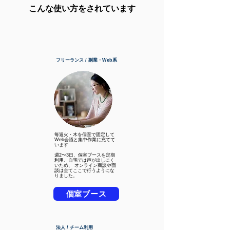
こんな使い方をされています
フリーランス / 副業・Web系
毎週火・木を個室で固定して
Web会議と集中作業に充てて
います
週2〜3日、個室ブースを定期
利用。自宅では声が出しにく
いため、 オンライン商談や面
談は全てここで行うようにな
りました。
個室ブース
法人 / チーム利用