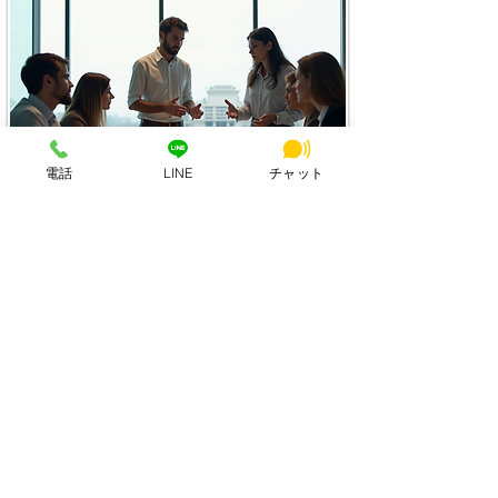
電話
LINE
チャット
奈良・大和西大寺の物理拠点を月額で
✓ 法人名契約・請求書対応
✓ 複数名での月額プラン
✓ 登記住所・拠点設計の相談​
✓ 大阪・京都からの出張拠点として
法人プランの詳細