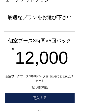
最適なプランをお選び下さい
個室ブース3時間×5回パック
12,0
￥
12,000
個室ワークブース3時間パックを5回分にまとめたチ
ケット
3か月間有効
購入する