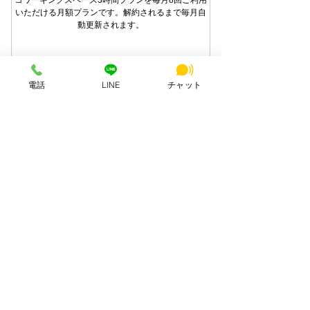
いただける月額プランです。解約されるまで毎月自
動更新されます。
購入する
電話
LINE
チャット
コワーキングスペース 3時間（180分）× 毎
月8回
毎月自動更新（解約されるまで継続）
バーチャルオフィス ワークプ
ご利用の都度、空きカレンダーからのご予約
ラン
が必要です。ご購入だけでは日時・席は確保
8,80
されません。
￥
8,800
回数は毎課金周期に8回へリセットされ、未
使用分の繰越はできません
団体・貸切利用は対象外です（別途ご予約く
1か月ごと
ださい）
バーチャルオフィスの基本サービスに加え、個室ブ
ース3時間を毎月1回ご利用いただける月額プランで