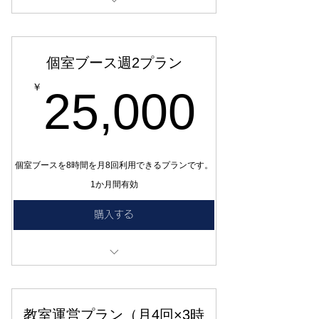
テレワーク個室ブース 3時間プラン
個室ブース週2プラン
25,0
￥
25,000
個室ブースを8時間を月8回利用できるプランです。
1か月間有効
購入する
8時間×月８回利用可能
このチケットは30日間有効です。自動更新で
はありません。来月もご利用の際は再度ご購
教室運営プラン（月4回×3時