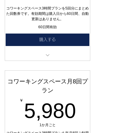
コワーキングスペース3時間プランを5回分にまとめ
た回数券です。有効期間は購入日から60日間、自動
更新はありません。
60日間有効
購入する
コワーキングスペース 3時間（180分）× 5回
有効期間：購入日から60日間
コワーキングスペース月8回プ
一括払い・自動更新なし
ラン
ご利用の都度、空きカレンダーからのご予約
が必要です。ご購入だけでは日時・席は確保
5,98
￥
5,980
されません。
未使用分の翌月繰越はできません
団体・貸切利用は対象外です（別途ご予約く
1か月ごと
ださい）
コワーキングスペース3時間プランを毎月8回ご利用