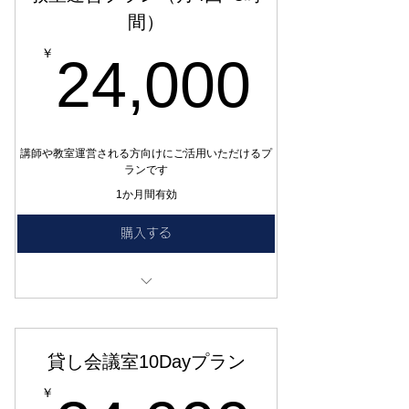
入ください。
間）
24,0
￥
24,000
講師や教室運営される方向けにご活用いただけるプ
ランです
1か月間有効
購入する
クリエイターブース(音楽スタジオ)/講習室の
いずれかを3時間×月4回
このチケットは30日間有効です。自動更新で
貸し会議室10Dayプラン
はありません。来月もご利用の際は再度ご購
入ください。
￥