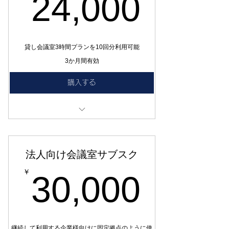
24,0
24,000
貸し会議室3時間プランを10回分利用可能
3か月間有効
購入する
3時間×10回
法人向け会議室サブスク
30,0
￥
30,000
継続して利用する企業様向けに固定拠点のように使