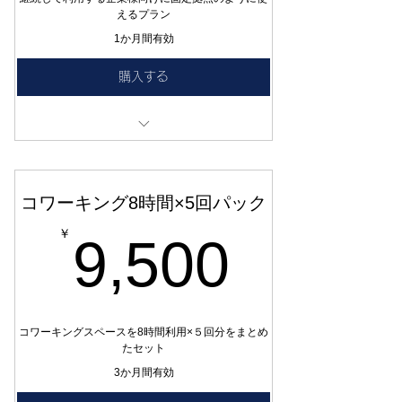
えるプラン
1か月間有効
購入する
6時間×月4回利用可能なプラン
このチケットは30日間有効です。自動更新で
はありません。来月もご利用の際は再度ご購
コワーキング8時間×5回パック
入ください。
9,50
￥
9,500
コワーキングスペースを8時間利用×５回分をまとめ
たセット
3か月間有効