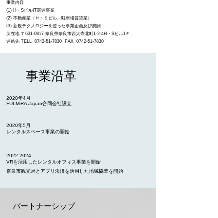
事業内容
(1) H・SビルIT関連事業
(2) 不動産業（Ｈ・Ｓビル、駐車場賃貸業）
(3) 新規テクノロジーを使った事業企画及び展開
所在地 〒631-0817 奈良県奈良市西大寺北町1-2-4H・Sビル1Ｆ
連絡先 TELL
0742-51-7830
FAX
0742-51-7830
事業沿革
2020年4月
FULMiRA Japan合同会社設立
2020年5月
レンタルスペース事業の開始
2022-2024
VRを活用したレンタルオフィス事業を開始
奈良市観光局とアプリ決済を活用した地域協業を開始
パートナーシップ