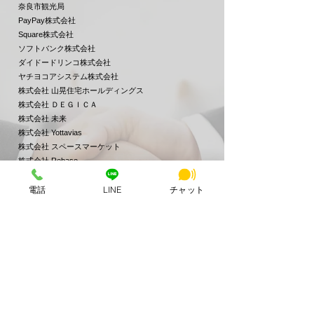
奈良市観光局
PayPay株式会社
Square株式会社
​ソフトバンク株式会社
ダイドードリンコ株式会社
ヤチヨコアシステム株式会社
株式会社 山晃住宅ホールディングス
株式会社 ＤＥＧＩＣＡ
​株式会社 未来
株式会社 Yottavias
株式会社 スペースマーケット
株式会社 Rebase​
株式会社 スペイシー Spacee Inc
電話
LINE
チャット
株式会社 オモテル
株式会社 LIGHT
株式会社 アース・カー
株式会社 デザインワン・ジャパン
株式会社 KIZUNA
株式会社 ベースポイント
全国シルバー人材センター事業協会
【主要取引金融銀】