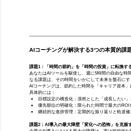
AIコーチングが解決する3つの本質的課
課題1：「時間の節約」を「時間の投資」に転換す
あなたはAIツールを駆使し、週に5時間の自由な
なる課題は、その時間をいかにして未来を盤石にす
AIコーチングは、節約した時間を「キャリア資本
具体的には：
目標設定の構造化：漠然とした「成長したい」
優先順位の明確化：限られた時間で最大のROI
継続的な進捗管理：定期的な振り返りと軌道修
課題2：AI導入の最大障壁「変化への恐怖」を克服
企業のAI導入における最大の障壁は、実は技術的