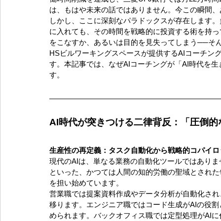
は、もはや未来の話ではありません。今この瞬間、
しかし、ここに深刻なパラドックスが存在します。
に入れても、その時間を戦略的に投資する術を持っ
をこなすか、あるいは目的を見失ってしまう──そ
HSビルワーキングスペースが提供するAIコーチン
す。本記事では、なぜAIコーチングが「AI時代を
す。
AI時代が突きつける二律背反：「圧倒
生産性の再定義：タスク自動化から戦略的コパイロ
現代のAIは、単なる業務の自動化ツールではあり
といった、かつては人間の知的労働の聖域とされた
を担い始めています。
営業職では提案資料作成やデータ分析が自動化され
移ります。エンジニア職ではコード生成がAIの役割
められます。バックオフィス職では定型処理がAI