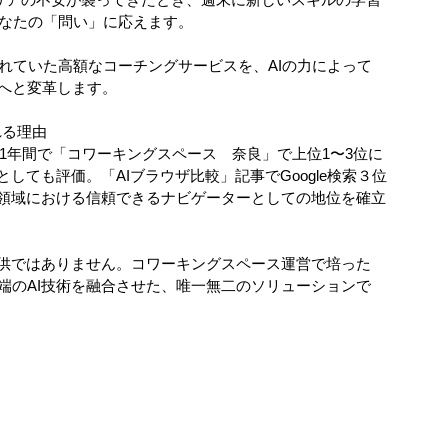
、あなたの「問い」に応えます。
されていた高額なコーチングサービスを、AIの力によって
へと変革します。
れる理由
て1年間で「コワーキングスペース　奈良」で上位1〜3位に
しても評価。「AIブラウザ比較」記事でGoogle検索３位
I領域における信頼できるナビゲーターとしての地位を確立
提供ではありません。コワーキングスペース運営で培った
端のAI技術を融合させた、唯一無二のソリューションで