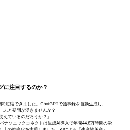
ングに注目するのか？
間短縮できました。ChatGPTで議事録を自動生成し、
かし、ふと疑問が湧きませんか？
使えているのだろうか？」
パナソニックコネクトは生成AI導入で年間44.8万時間の労
間以上の効率化を実現しました。AIによる「生産性革命」