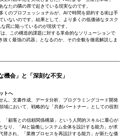
あなたの隣の席で起きている現実なのです。
多くのプロフェッショナルが、AIで時間を節約する術は手
ていないのです。結果として、より多くの低価値なタスク
んな罠に陥っているのが現状です。
グは、この構造的課題に対する革命的なソリューションで
生き抜く最強の武器」となるのか、その全貌を徹底解説しま
的な機会」と「深刻な不安」
ットへ
ません。文書作成、データ分析、プログラミングコード開発
領域において、戦略的な「共創パートナー」としての役割
、「顧客との信頼関係構築」という人間的スキルに重心が
となり、「AIと協働しシステム全体を設計する能力」が求
に代替され、「業務プロセスを再設計する能力」が新たな価