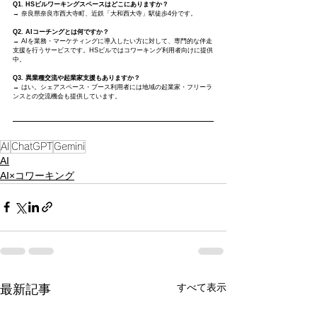
Q1. HSビルワーキングスペースはどこにありますか？
→ 奈良県奈良市西大寺町、近鉄「大和西大寺」駅徒歩4分です。
Q2. AIコーチングとは何ですか？
→ AIを業務・マーケティングに導入したい方に対して、専門的な伴走
支援を行うサービスです。HSビルではコワーキング利用者向けに提供
中。
Q3. 異業種交流や起業家支援もありますか？
→ はい。シェアスペース・ブース利用者には地域の起業家・フリーラ
ンスとの交流機会も提供しています。
AI
ChatGPT
Gemini
AI
AI×コワーキング
すべて表示
最新記事