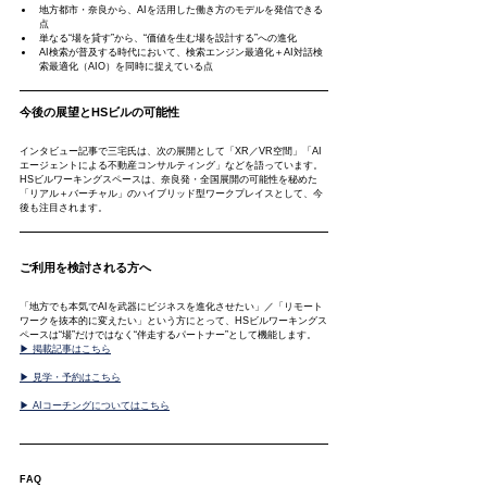
地方都市・奈良から、AIを活用した働き方のモデルを発信できる
点
単なる“場を貸す”から、“価値を生む場を設計する”への進化
AI検索が普及する時代において、検索エンジン最適化＋AI対話検
索最適化（AIO）を同時に捉えている点
今後の展望とHSビルの可能性
インタビュー記事で三宅氏は、次の展開として「XR／VR空間」「AI
エージェントによる不動産コンサルティング」などを語っています。
HSビルワーキングスペースは、奈良発・全国展開の可能性を秘めた
「リアル＋バーチャル」のハイブリッド型ワークプレイスとして、今
後も注目されます。
ご利用を検討される方へ
「地方でも本気でAIを武器にビジネスを進化させたい」／「リモート
ワークを抜本的に変えたい」という方にとって、HSビルワーキングス
ペースは“場”だけではなく“伴走するパートナー”として機能します。
▶ 掲載記事はこちら
▶ 見学・予約はこちら
▶ AIコーチングについてはこちら
FAQ