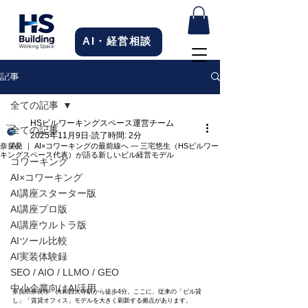
AI・経営相談
記事
全ての記事
HSビルワーキングスペース運営チーム
全ての記事
2025年11月9日
読了時間: 2分
AI
奈良発 ｜ AI×コワーキングの最前線へ ― 三宅悠生（HSビルワー
キングスペース代表）が語る新しいビル経営モデル
コワーキング
AI×コワーキング
AI講座スターター版
AI講座プロ版
AI講座ウルトラ版
AIツール比較
AI実装体験録
SEO / AIO / LLMO / GEO
中小企業向けAI活用
奈良県奈良市・大和西大寺駅から徒歩4分。ここに、従来の「ビル貸
し」「賃貸オフィス」モデルを大きく刷新する拠点があります。