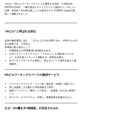
それが、HSビルワーキングスペースを運営する代表・三宅悠生氏。
2025年11月8日、一般社団法人キャリアビジョン協会のインタビュー
記事『奈良発！AIが創る新しいビル経営モデル FUMiRA Japanの挑
戦』に掲載されました。
“AIビル”と呼ばれる所以
従来の施設運営に加え、「どのようにAIを活用するか」がHSビルの大
きな特徴です。三宅氏は、
具体的な取り組みとして：
AI検索流入がHP閲覧者の約6割を占める。
公式マスコットキャラクター（“マルモくん”＆“朝比奈エリカさ
ん”）をAI生成コンテンツと連動させ、差別化を図る。
AIコーチングサービスを併設し、単なるスペース提供を超えた価
値提供。
HSビルワーキングスペースの提供サービス
コワーキングスペース：フリー席・固定席、1時間／日額プラン
貸し会議室：少人数から20名規模まで対応
個室ワークブース（曜日シェア形式）：起業家／法人向け専用ブ
ース
AIコーチングプログラム：AI導入・業務効率化支援付きなど。
なぜ「AI×働き方×地域発」が注目されるか