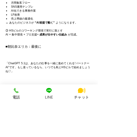
月間集客フロー
SNS運用テンプレ
AI化できる事務作業
LP改善
売上導線の最適化
→ あなたのビジネスが 
“AI前提で動く”
 ようになります。
③ HSビルのコワーキング環境で実行に落とす
AI × 集中環境 × プロ支援= 
成果が出やすい仕組み
 が完成。
■朝比奈エリカ：最後に
「ChatGPT 5.1は、あなたの仕事を一緒に進めてくれる“パートナー
AI”です。もし迷っているなら、いつでも私とHSビルで始めましょう
ね♡」
電話
LINE
チャット