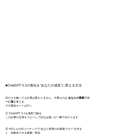
■ChatGPT 5.1の進化を“あなたの成長”に変える方法
AIだけを触っても仕事は変わりません。大事なのは 
あなたの業務フロ
ーに落とすこと
。
その最短ルートは3つ。
① ChatGPT 5.1を無料で触る
この記事の文章をコピペして試せば違いが一瞬で分かります。
② HSビルのAIコーチングで“あなた専用のAI業務フロー”を作る
自動化できる業務一覧化