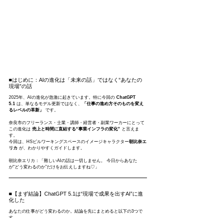
■はじめに：AIの進化は「未来の話」ではなく“あなたの
現場”の話
2025年、AIの進化が急激に起きています。特に今回の 
ChatGPT 
5.1
 は、単なるモデル更新ではなく、
「仕事の進め方そのものを変え
るレベルの革新」
 です。
奈良市のフリーランス・士業・講師・経営者・副業ワーカーにとって
この進化は 
売上と時間に直結する“事業インフラの変化”
 と言えま
す。
今回は、HSビルワーキングスペースのイメージキャラクター
朝比奈エ
リカ
 が、わかりやすくガイドします。
朝比奈エリカ：「難しいAIの話は一切しません。 今日からあなた
が“どう変わるのか”だけをお伝えしますね♡」
■【まず結論】ChatGPT 5.1は“現場で成果を出すAI”に進
化した
あなたの仕事がどう変わるのか。結論を先にまとめると以下の3つで
す。