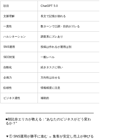
項目
ChatGPT 5.0
文脈理解
長文で記憶が崩れる
一貫性
数ターンで口調・目的がズレる
ハルシネーション
調査系にズレあり
SNS運用
投稿は作れるが運用は別
SEO対策
一般レベル
自動化
続きタスクに弱い
企画力
方向性は出せる
信頼性
情報精度に注意
ビジネス適性
補助的
■朝比奈エリカが教える：“あなたのビジネスがどう変わ
るか？”
▼① SNS運用が勝手に進む → 集客が安定し売上が伸びる