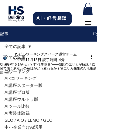
AI・経営相談
記事
全ての記事
HSビルワーキングスペース運営チーム
全ての記事
2025年11月13日
読了時間: 4分
AI
ChatGPT 5.1がもたらす“仕事革命”——朝比奈エリカが解説「奈
良で働くあなたの毎日がどう変わるか？🌸エリカ先生のAI活用講
コワーキング
座 vol.5
AI×コワーキング
AI講座スターター版
AI講座プロ版
AI講座ウルトラ版
AIツール比較
AI実装体験録
SEO / AIO / LLMO / GEO
中小企業向けAI活用