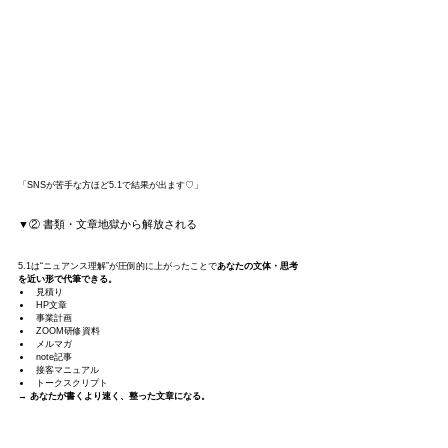
「SNSが苦手な方ほど5.1で結果が出ます♡」
▼② 書類・文章地獄から解放される
5.1は“ニュアンス理解”が圧倒的に上がったことで
あなたの文体・思考
を近い形で代筆できる。
見積り
HP文章
事業計画
ZOOM研修資料
メルマガ
note記事
接客マニュアル
トークスクリプト
→ 
あなたが書くより速く、整った文章になる。