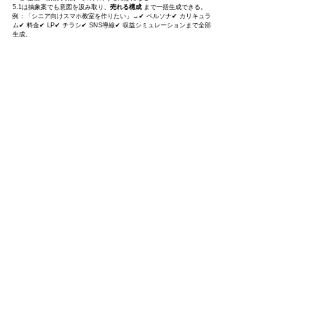
5.1は抽象案でも意図を汲み取り、
売れる構成
 まで一括生成できる。
例：「シニア向けスマホ教室を作りたい」→✔ ペルソナ✔ カリキュラ
ム✔ 料金✔ LP✔ チラシ✔ SNS導線✔ 収益シミュレーションまで全部
生成。