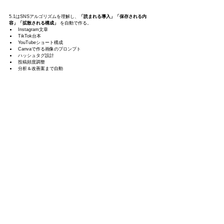
5.1はSNSアルゴリズムを理解し、
「読まれる導入」「保存される内
容」「拡散される構成」
 を自動で作る。
Instagram文章
TikTok台本
YouTubeショート構成
Canvaで作る画像のプロンプト
ハッシュタグ設計
投稿頻度調整
分析＆改善案まで自動