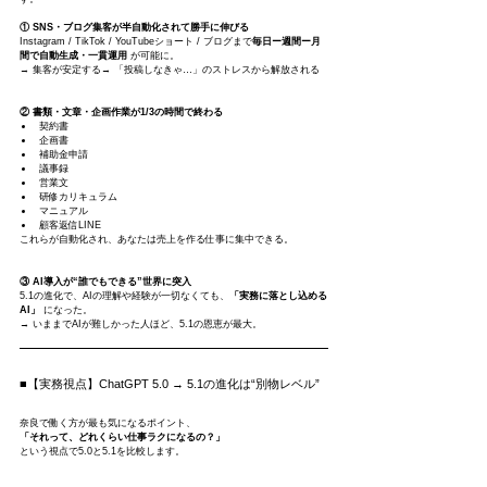
① SNS・ブログ集客が半自動化されて勝手に伸びる
Instagram / TikTok / YouTubeショート / ブログまで
毎日ー週間ー月
間で自動生成・一貫運用
 が可能に。
→ 集客が安定する→ 「投稿しなきゃ…」のストレスから解放される
② 書類・文章・企画作業が1/3の時間で終わる
契約書
企画書
補助金申請
議事録
営業文
研修カリキュラム
マニュアル
顧客返信LINE
これらが自動化され、あなたは売上を作る仕事に集中できる。
③ AI導入が“誰でもできる”世界に突入
5.1の進化で、AIの理解や経験が一切なくても、
「実務に落とし込める
AI」
 になった。
→ いままでAIが難しかった人ほど、5.1の恩恵が最大。
■【実務視点】ChatGPT 5.0 → 5.1の進化は“別物レベル”
奈良で働く方が最も気になるポイント、
「それって、どれくらい仕事ラクになるの？」
という視点で5.0と5.1を比較します。