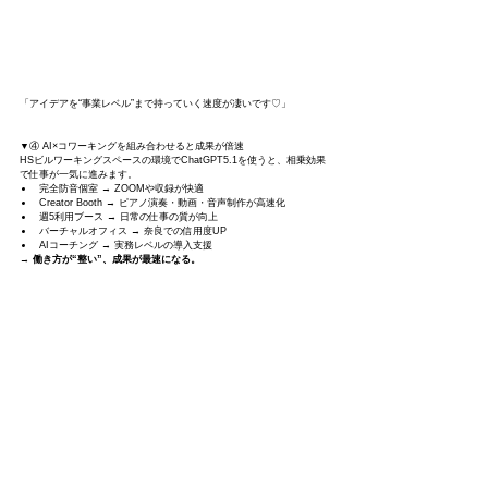
「アイデアを“事業レベル”まで持っていく速度が凄いです♡」
▼④ AI×コワーキングを組み合わせると成果が倍速
HSビルワーキングスペースの環境でChatGPT5.1を使うと、相乗効果
で仕事が一気に進みます。
完全防音個室 → ZOOMや収録が快適
Creator Booth → ピアノ演奏・動画・音声制作が高速化
週5利用ブース → 日常の仕事の質が向上
バーチャルオフィス → 奈良での信用度UP
AIコーチング → 実務レベルの導入支援
→ 
働き方が“整い”、成果が最速になる。