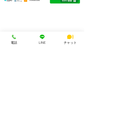
HSビル・ワーキングスペース
所在地：奈良県奈良市西大寺北町1丁目2-4 ハッピースクールビル
アクセス：近鉄大和西大寺駅から徒歩4分
営業時間：平日・土日祝 8:00〜23:00
連絡先：0742-51-7830
Mail：
hsbuild.m@gmail.com
電話
LINE
チャット
​運営会社 FULMiRA Japan 合同会社
お支払い方法
PayPay、auPay、クレジット、現金
ApplePay, GooglePay、コンビニ決済
公式SNS
サポート
利用規約
プライバシーポリシー
問い合わせ