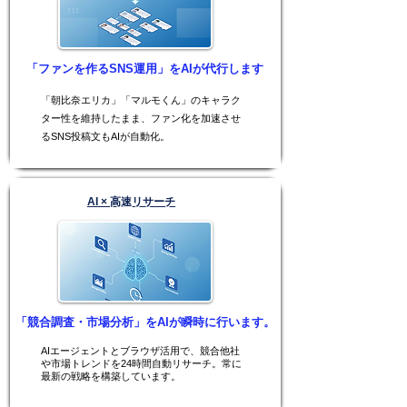
「ファンを作るSNS運用」をAIが代行します
「朝比奈エリカ」「マルモくん」のキャラク
ター性を維持したまま、ファン化を加速させ
るSNS投稿文もAIが自動化。
AI × 高速リサーチ
「競合調査・市場分析」をAIが瞬時に行います。
AIエージェントとブラウザ活用で、競合他社
や市場トレンドを24時間自動リサーチ。常に
最新の戦略を構築しています。