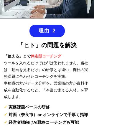
理由 2
「ヒト」の問題を解決
「使える」まで
伴走型コーチング
ツールを入れるだけではAIは使われません。当社
は「動画を見るだけ」の研修とは違い、御社の実
務課題に合わせたコーチングを実施。
事務職の方がデータ分析を、営業職の方が資料作
成を自動化するなど、「本当に使える人材」を育
成します。
✓
実務課題ベースの研修
✓
対面（奈良市）or オンラインで手厚く指導
✓
経営者様向けAI戦略コーチングも可能