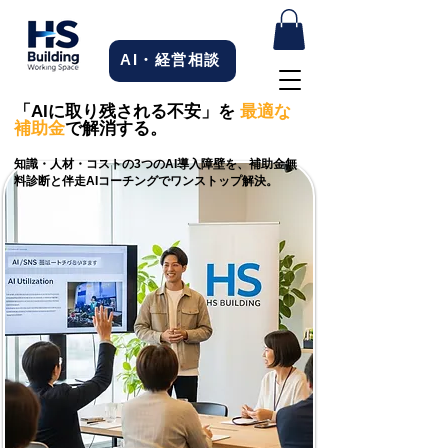
AI・経営相談
「AIに取り残される不安」を
最適な
補助金
で解消する。
知識・人材・コストの3つのAI導入障壁を、補助金無
料診断と伴走AIコーチングでワンストップ解決。