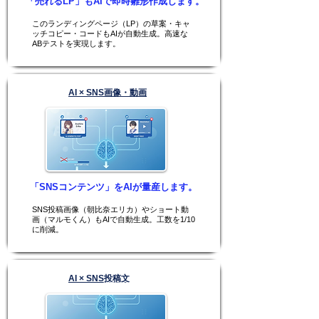
「売れるLP」もAIで即時雛形作成します。
このランディングページ（LP）の草案・キャ
ッチコピー・コードもAIが自動生成。高速な
ABテストを実現します。
AI × SNS画像・動画
「SNSコンテンツ」をAIが量産します。
SNS投稿画像（朝比奈エリカ）やショート動
画（マルモくん）もAIで自動生成。工数を1/10
に削減。
AI × SNS投稿文