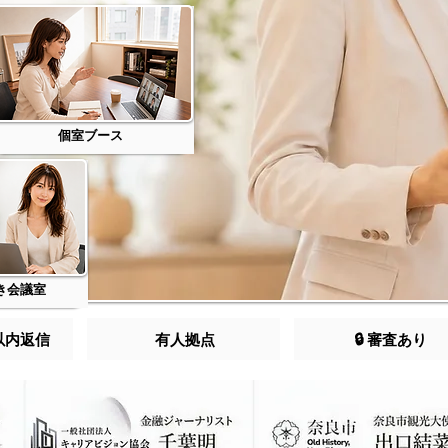
個室ブース
き会議室
以内返信
有人拠点
🔒 審査あり