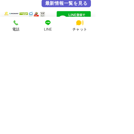
最新情報一覧を見る
各メディア掲載実績
電話
LINE
チャット
HSビル・ワーキングスペース
所在地：奈良県奈良市西大寺北町1丁目2-4 ハッピースクールビル
アクセス：近鉄大和西大寺駅から徒歩4分
営業時間：平日・土日祝 8:00〜23:00
連絡先：0742-51-7830
Mail：
hsbuild.m@gmail.com
​運営会社 FULMiRA Japan 合同会社
お支払い方法
PayPay、auPay、クレジット、現金
ApplePay, GooglePay、コンビニ決済
公式SNS