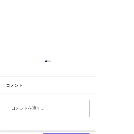
コメント
コメントを追加…
大和西大寺で社会人が使
夏季休業中も問
える自習室・集中スペー
を止めない方法
ス｜個室で勉強・仕事に
業のAIスタッフ
集中
ックリスト【20