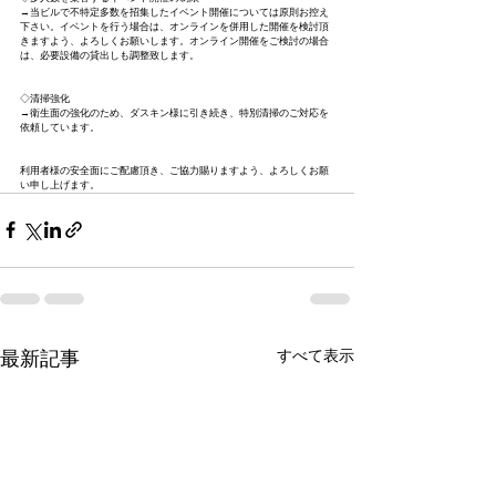
→当ビルで不特定多数を招集したイベント開催については原則お控え
下さい。イベントを行う場合は、オンラインを併用した開催を検討頂
きますよう、よろしくお願いします。オンライン開催をご検討の場合
は、必要設備の貸出しも調整致します。
◇清掃強化
→衛生面の強化のため、ダスキン様に引き続き、特別清掃のご対応を
依頼しています。
利用者様の安全面にご配慮頂き、ご協力賜りますよう、よろしくお願
い申し上げます。
すべて表示
最新記事