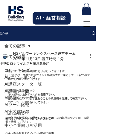
AI・経営相談
記事
全ての記事
HSビルワーキングスペース運営チーム
全ての記事
2020年11月13日
読了時間: 1分
AI
冬季コロナウイルス対策注意喚起
コワーキング
平素より、ご愛顧賜り誠にありがとうございます。
HSビルでは、冬季コロナウイルス感染拡大防止策として、下記の点で
AI×コワーキング
ご協力をお願い申し上げます。
AI講座スターター版
AI講座プロ版
◇入館者の体温チェック
　①入館時には必ずマスクを着用下さい。
AI講座ウルトラ版
　②入館時に37.5℃以下であることを検温機を使用して確認下さい。
　③アルコール消毒を行って下さい。
AIツール比較
AI実装体験録
◇加湿器の導入
SEO / AIO / LLMO / GEO
→各部屋に加湿器を設置致します。使用中のお部屋については、加湿
器を稼働して下さい。
中小企業向けAI活用
◇多人数を集客するイベント開催の制限