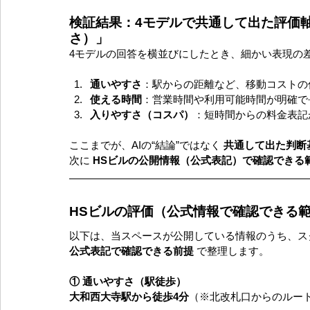
検証結果：4モデルで共通して出た評価
さ）」
4モデルの回答を横並びにしたとき、細かい表現の
通いやすさ
：駅からの距離など、移動コストの
使える時間
：営業時間や利用可能時間が明確で
入りやすさ（コスパ）
：短時間からの料金表記
ここまでが、AIの“結論”ではなく 
共通して出た判断
次に 
HSビルの公開情報（公式表記）で確認できる
HSビルの評価（公式情報で確認できる
以下は、当スペースが公開している情報のうち、ス
公式表記で確認できる前提
 で整理します。
① 通いやすさ（駅徒歩）
大和西大寺駅から徒歩4分
（※北改札口からのルー