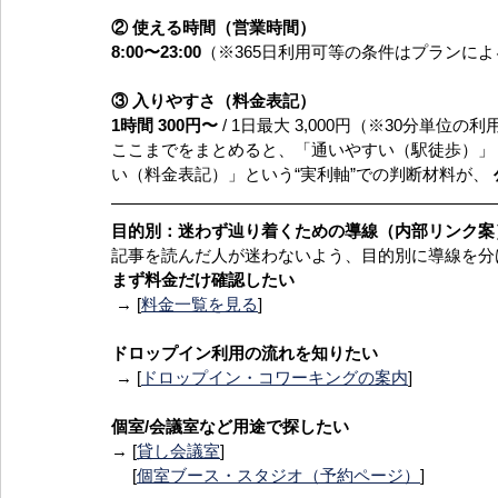
② 使える時間（営業時間）
8:00〜23:00
（※365日利用可等の条件はプランに
③ 入りやすさ（料金表記）
1時間 300円〜
 / 1日最大 3,000円（※30分単
ここまでをまとめると、「通いやすい（駅徒歩）」
い（料金表記）」という“実利軸”での判断材料が、 
目的別：迷わず辿り着くための導線（内部リンク案
記事を読んだ人が迷わないよう、目的別に導線を分
まず料金だけ確認したい
 → [
料金一覧を見る
]
ドロップイン利用の流れを知りたい
 → [
ドロップイン・コワーキングの案内
]
個室/会議室など用途で探したい
→ [
貸し会議室
] 
　 [
個室ブース・スタジオ（予約ページ）
]