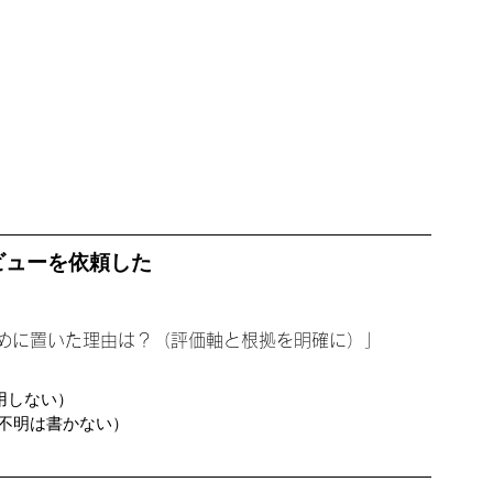
ビューを依頼した
すめに置いた理由は？（評価軸と根拠を明確に）」
用しない）
不明は書かない）