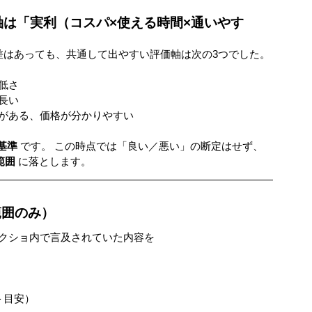
軸は「実利（コスパ×使える時間×通いやす
差はあっても、共通して出やすい評価軸は次の3つでした。
低さ
長い
がある、価格が分かりやすい
基準
 です。 この時点では「良い／悪い」の断定はせず、
範囲
 に落とします。
範囲のみ）
クショ内で言及されていた内容を 
ト目安）