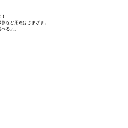
よ！
撮影など用途はさまざま。
選べるよ。