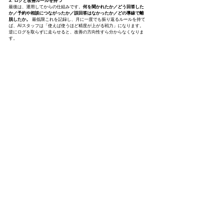
3. ログと改善ルールを持つ
最後は、運用してからの仕組みです。
何を聞かれたか／どう回答した
か／予約や相談につながったか／誤回答はなかったか／どの導線で離
脱したか。
 最低限これを記録し、月に一度でも振り返るルールを持て
ば、AIスタッフは「使えば使うほど精度が上がる戦力」になります。
逆にログを取らずに走らせると、改善の方向性すら分からなくなりま
す。