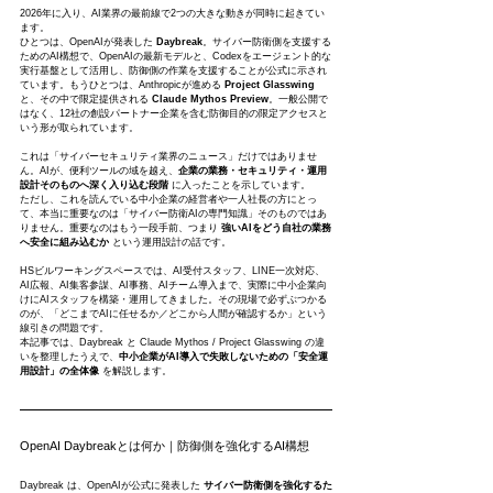
2026年に入り、AI業界の最前線で2つの大きな動きが同時に起きてい
ます。
ひとつは、OpenAIが発表した 
Daybreak
。サイバー防衛側を支援する
ためのAI構想で、OpenAIの最新モデルと、Codexをエージェント的な
実行基盤として活用し、防御側の作業を支援することが公式に示され
ています。もうひとつは、Anthropicが進める 
Project Glasswing
と、その中で限定提供される 
Claude Mythos Preview
。一般公開で
はなく、12社の創設パートナー企業を含む防御目的の限定アクセスと
いう形が取られています。
これは「サイバーセキュリティ業界のニュース」だけではありませ
ん。AIが、便利ツールの域を越え、
企業の業務・セキュリティ・運用
設計そのものへ深く入り込む段階
 に入ったことを示しています。
ただし、これを読んでいる中小企業の経営者や一人社長の方にとっ
て、本当に重要なのは「サイバー防衛AIの専門知識」そのものではあ
りません。重要なのはもう一段手前、つまり 
強いAIをどう自社の業務
へ安全に組み込むか
 という運用設計の話です。
HSビルワーキングスペースでは、AI受付スタッフ、LINE一次対応、
AI広報、AI集客参謀、AI事務、AIチーム導入まで、実際に中小企業向
けにAIスタッフを構築・運用してきました。その現場で必ずぶつかる
のが、「どこまでAIに任せるか／どこから人間が確認するか」という
線引きの問題です。
本記事では、Daybreak と Claude Mythos / Project Glasswing の違
いを整理したうえで、
中小企業がAI導入で失敗しないための「安全運
用設計」の全体像
 を解説します。
OpenAI Daybreakとは何か｜防御側を強化するAI構想
Daybreak は、OpenAIが公式に発表した 
サイバー防衛側を強化するた