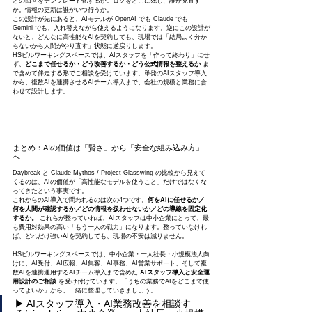
どの回答をテンプレート化するか。ログをどこに残し、誰が見直す
か。情報の更新は誰がいつ行うか。
この設計が先にあると、AIモデルが OpenAI でも Claude でも 
Gemini でも、入れ替えながら使えるようになります。逆にこの設計が
ないと、どんなに高性能なAIを契約しても、現場では「結局よく分か
らないから人間がやり直す」状態に逆戻りします。
HSビルワーキングスペースでは、AIスタッフを「作って終わり」にせ
ず、
どこまで任せるか・どう改善するか・どう公式情報を整えるか
 ま
で含めて伴走する形でご相談を受けています。単発のAIスタッフ導入
から、複数AIを連携させるAIチーム導入まで、会社の規模と業務に合
わせて設計します。
まとめ：AIの価値は「賢さ」から「安全な組み込み方」
へ
Daybreak と Claude Mythos / Project Glasswing の比較から見えて
くるのは、AIの価値が「高性能なモデルを使うこと」だけではなくな
ってきたという事実です。
これからのAI導入で問われるのは次の4つです。
何をAIに任せるか／
何を人間が確認するか／どの情報を扱わせないか／どの導線を固定化
するか。
 これらが整っていれば、AIスタッフは中小企業にとって、最
も費用対効果の高い「もう一人の戦力」になります。整っていなけれ
ば、どれだけ強いAIを契約しても、現場の不安は減りません。
HSビルワーキングスペースでは、中小企業・一人社長・小規模法人向
けに、AI受付、AI広報、AI集客、AI事務、AI営業サポート、そして複
数AIを連携運用するAIチーム導入まで含めた 
AIスタッフ導入と安全運
用設計のご相談
 を受け付けています。「うちの業務でAIをどこまで使
ってよいか」から、一緒に整理していきましょう。
▶ AIスタッフ導入・AI業務改善を相談す