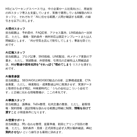
HSビルワーキングスペースでは、中小企業や一人社長向けに、用途別
のAIスタッフ導入を支援しています。実務で運用している6種類のAIス
タッフと、それぞれで「AIに任せる範囲／人間が確認する範囲」の線
引きを以下に示します。
AI受付スタッフ
担当範囲は、予約受付、FAQ応答、アクセス案内、LINE経由の一次対
応。 ただし、価格・契約条件・例外対応は固定テンプレートまたは人
間確認とします。「AIが空気を読んで割引してしまう」事故を防ぐた
めです。
AI広報スタッフ
担当範囲は、ブログ記事、SNS投稿、LINE配信、AIメディア更新の下
書き。 ただし、実績数値、外部情報、引用元の正確性は人間確認必
須。
AIが数値や固有名詞を"それっぽく"埋めてしまう
 リスクを潰すた
めです。
AI集客参謀
担当範囲は、SEO/AIO/LLMO/GEO観点の分析、記事構成提案、CTA
改善案。 ただし、検索順位・成果数値はAIに推測させず、実測データ
と取得日を必ず明記。AI検索時代に「うちの会社はこういう会社で
す」と正確に伝わる情報整備が、ここの本丸です。
AI事務スタッフ
担当範囲は、議事録、ToDo整理、社内文書の整形。 ただし、顧客情
報・契約情報・認証情報を扱わせる範囲は明確に制限。
情報を分けて
渡すこと
 が前提条件になります。
AI営業サポート
担当範囲は、問い合わせ整理、提案準備、初回ヒアリング項目の整
備。 ただし、契約条件・見積・正式回答は必ず人間が最終確認。
AIに
契約させない
 という線引きを最初に決めます。