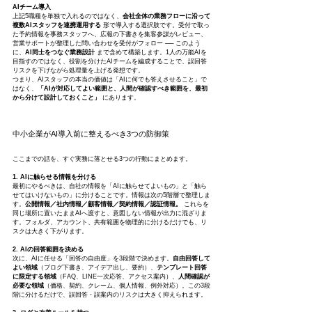
AIチーム導入
上記5職種を単独で入れるのではなく、
会社全体の業務フローに沿って
複数AIスタッフを連携運用する
 形で導入する選択肢です。受付で取っ
た予約情報を事務スタッフへ、広報の下書きを集客参謀がレビュー、
営業サポートが整理した問い合わせを受付がフォロー ── このよう
に、
AI同士をつなぐ業務設計
 まで含めて構築します。1人の万能AIを
目指すのではなく、役割を分けたAIチームを編成することで、誤回答
リスクを下げながら処理量を上げる発想です。
つまり、AIスタッフの本当の価値は「AIに何でも答えさせること」で
はなく、
「AIが対応してよい範囲と、人間が確認すべき範囲を、最初
から分けて設計しておくこと」
 にあります。
中小企業がAI導入前に整えるべき3つの防御策
ここまでの話を、すぐ実務に落とせる3つの行動にまとめます。
1. AIに触らせる情報を分ける
最初にやるべきは、自社の情報を「AIに触らせてよいもの」と「触ら
せてはいけないもの」に分けることです。情報は次の5階層で整理しま
す。
公開情報／社内情報／顧客情報／契約情報／認証情報。
 これらを
同じ場所に置いたままAIへ渡すと、意図しない情報が出力に混ざりま
す。フォルダ、アカウント、共有範囲を物理的に分けるだけでも、リ
スクは大きく下がります。
2. AIの回答範囲を決める
次に、AIに任せる「回答の自由度」を3段階で決めます。
自由回答して
よい領域
（ブログ下書き、アイデア出し、要約）、
テンプレート回答
に限定する領域
（FAQ、LINE一次応答、アクセス案内）、
人間確認が
必要な領域
（価格、契約、クレーム、個人情報、例外対応）。この3段
階に分けるだけで、誤回答・誤案内のリスクは大きく抑えられます。