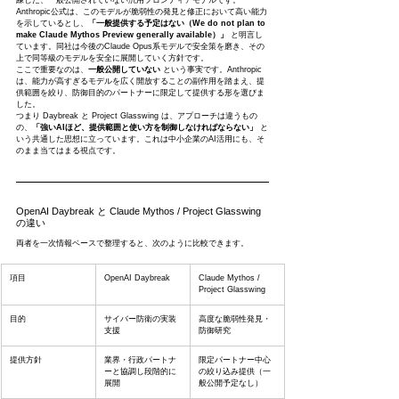
練した、一般公開されていない汎用フロンティアモデルです。
Anthropic公式は、このモデルが脆弱性の発見と修正において高い能力
を示しているとし、
「一般提供する予定はない（We do not plan to 
make Claude Mythos Preview generally available）」
 と明言し
ています。同社は今後のClaude Opus系モデルで安全策を磨き、その
上で同等級のモデルを安全に展開していく方針です。
ここで重要なのは、
一般公開していない
 という事実です。Anthropic
は、能力が高すぎるモデルを広く開放することの副作用を踏まえ、提
供範囲を絞り、防御目的のパートナーに限定して提供する形を選びま
した。
つまり Daybreak と Project Glasswing は、アプローチは違うもの
の、
「強いAIほど、提供範囲と使い方を制御しなければならない」
 と
いう共通した思想に立っています。これは中小企業のAI活用にも、そ
のまま当てはまる視点です。
OpenAI Daybreak と Claude Mythos / Project Glasswing 
の違い
両者を一次情報ベースで整理すると、次のように比較できます。
項目
OpenAI Daybreak
Claude Mythos / 
Project Glasswing
目的
サイバー防衛の実装
高度な脆弱性発見・
支援
防御研究
提供方針
業界・行政パートナ
限定パートナー中心
ーと協調し段階的に
の絞り込み提供（一
展開
般公開予定なし）