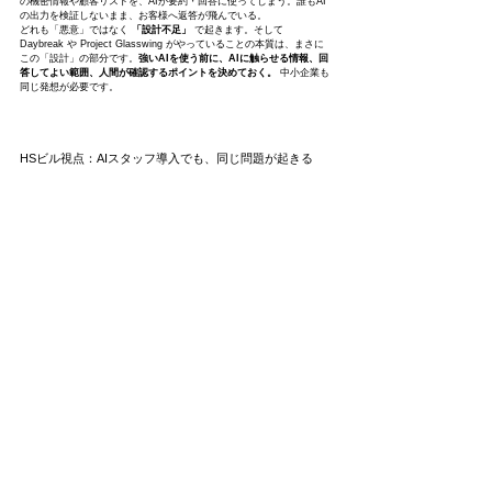
の機密情報や顧客リストを、AIが要約・回答に使ってしまう。誰もAI
の出力を検証しないまま、お客様へ返答が飛んでいる。
どれも「悪意」ではなく 
「設計不足」
 で起きます。そして 
Daybreak や Project Glasswing がやっていることの本質は、まさに
この「設計」の部分です。
強いAIを使う前に、AIに触らせる情報、回
答してよい範囲、人間が確認するポイントを決めておく。
 中小企業も
同じ発想が必要です。
HSビル視点：AIスタッフ導入でも、同じ問題が起きる