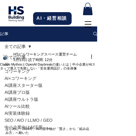
AI・経営相談
記事
全ての記事
HSビルワーキングスペース運営チーム
全ての記事
5月13日
読了時間: 12分
AI
Claude MythosとOpenAI Daybreakの違いとは｜中小企業がAIス
タッフ導入で失敗しない「安全運用設計」の全体像
コワーキング
AI×コワーキング
AI講座スターター版
AI講座プロ版
AI講座ウルトラ版
AIツール比較
AI実装体験録
SEO / AIO / LLMO / GEO
中小企業向けAI活用
はじめに：2026年、AIの競争軸が「賢さ」から「組み込
み方」へ動いた