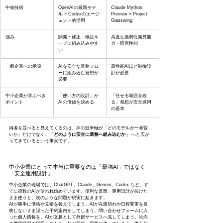
中核技術
OpenAIの最新モデ
Claude Mythos 
ル × Codexのエージ
Preview × Project 
ェント的活用
Glasswing
強み
開発・修正・検証ル
高度な脆弱性発見能
ープに組み込みやす
力・研究性能
い
一般企業への示唆
AIを安全な業務フロ
高性能AIほど制御設
ーに組み込む発想が
計が必要
必要
中小企業が学ぶべき
「使い方の設計」が
「任せる範囲を絞
ポイント
AIの価値を決める
る」発想が安全運用
の基本
両者を並べると見えてくるのは、AIの競争軸が「どのモデルが一番賢
いか」だけでなく、
「どのように安全に業務へ組み込むか」
 へと広が
ってきているという事実です。
中小企業にとって本当に重要なのは「最強AI」ではなく
「安全運用設計」
中小企業の現場では、ChatGPT、Claude、Gemini、Codex など、す
でに複数のAIが使われ始めています。便利な反面、運用設計が抜けた
まま使うと、次のような問題が現実に起きます。
AIが勝手に価格や見積を答えてしまう。AIが在庫切れや日程変更を反
映しないまま誤った予約案内をしてしまう。問い合わせフォームに入
った個人情報を、AIが文脈として外部サービスへ流してしまう。社内