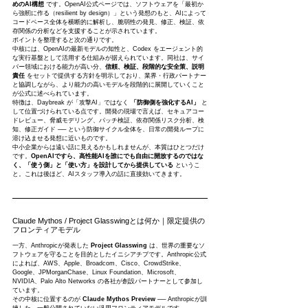
めのAI構想
 です。OpenAI公式ページでは、ソフトウェアを「最初か
ら強靭に作る（resilient by design）」という発想のもと、AIによって
コードベース全体を横断的に解析し、脆弱性の発見、修正、検証、依
存関係の分析などを支援することが示されています。
ポイントを整理すると次の通りです。
中核には、OpenAIの最新モデルの知性と、Codex をエージェント的
な実行基盤として活用する仕組みが据えられています。同社は、サイ
バー領域における能力が高い分、
信頼、検証、段階的な安全策、説明
責任
 をセットで提供する方針を明示しており、業界・行政パートナー
と協調しながら、より能力の高いモデルを段階的に展開していくこと
が公式に述べられています。
特徴は、Daybreak が「攻撃AI」ではなく 
「防御側を強化するAI」
 と
して位置づけられている点です。開発の現場で言えば、セキュアコー
ドレビュー、脅威モデリング、パッチ検証、依存関係リスク分析、検
知、修正ガイド ── という防御サイクル全体を、日常の開発ループに
溶け込ませる発想に近いものです。
中小企業からは遠い話に見えるかもしれませんが、本質はひとつだけ
です。
OpenAIですら、高性能AIを誰にでも自由に開放するのではな
く、「使う側」と「使い方」を設計してから提供している
 というこ
と。これは後ほど、AIスタッフ導入の話に直接効いてきます。
Claude Mythos / Project Glasswingとは何か｜限定提供の
フロンティアモデル
一方、Anthropicが発表した 
Project Glasswing
 は、世界の重要なソ
フトウェアを守ることを目的としたイニシアチブです。Anthropic公式
によれば、AWS、Apple、Broadcom、Cisco、CrowdStrike、
Google、JPMorganChase、Linux Foundation、Microsoft、
NVIDIA、Palo Alto Networks の各社が創設パートナーとして参加し
ています。
その中核に位置するのが 
Claude Mythos Preview
 ── Anthropicが訓