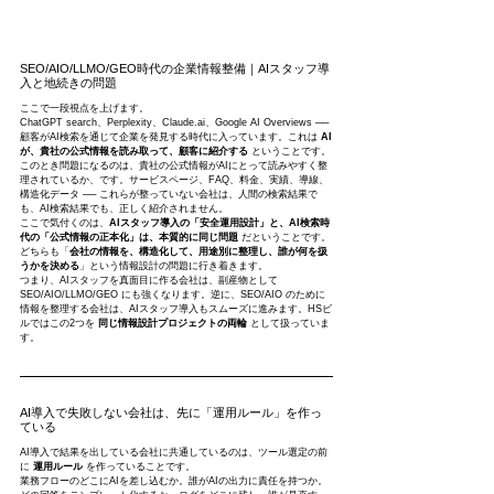
SEO/AIO/LLMO/GEO時代の企業情報整備｜AIスタッフ導
入と地続きの問題
ここで一段視点を上げます。
ChatGPT search、Perplexity、Claude.ai、Google AI Overviews ── 
顧客がAI検索を通じて企業を発見する時代に入っています。これは 
AI
が、貴社の公式情報を読み取って、顧客に紹介する
 ということです。
このとき問題になるのは、貴社の公式情報がAIにとって読みやすく整
理されているか、です。サービスページ、FAQ、料金、実績、導線、
構造化データ ── これらが整っていない会社は、人間の検索結果で
も、AI検索結果でも、正しく紹介されません。
ここで気付くのは、
AIスタッフ導入の「安全運用設計」と、AI検索時
代の「公式情報の正本化」は、本質的に同じ問題
 だということです。
どちらも「
会社の情報を、構造化して、用途別に整理し、誰が何を扱
うかを決める
」という情報設計の問題に行き着きます。
つまり、AIスタッフを真面目に作る会社は、副産物として 
SEO/AIO/LLMO/GEO にも強くなります。逆に、SEO/AIO のために
情報を整理する会社は、AIスタッフ導入もスムーズに進みます。HSビ
ルではこの2つを 
同じ情報設計プロジェクトの両輪
 として扱っていま
す。
AI導入で失敗しない会社は、先に「運用ルール」を作っ
ている
AI導入で結果を出している会社に共通しているのは、ツール選定の前
に 
運用ルール
 を作っていることです。
業務フローのどこにAIを差し込むか。誰がAIの出力に責任を持つか。