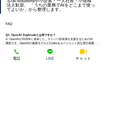
る
/ai-solutions
中小企業・一人社長・小規模
法人歓迎。 「うちの業務でAIをどこまで使っ
てよいか」から整理します。
FAQ
Q1. OpenAI Daybreakとは何ですか？
A. OpenAIが2026年に発表した、サイバー防衛側を支援するためのAI
構想です。OpenAIの最新モデルとCodexをエージェント的な実行基盤
として活用し、脆弱性の発見・修正・検証などを支援する方向性が公
式に示されています。
電話
LINE
チャット
Q2. Claude Mythosとは何ですか？
A. AnthropicがProject Glasswingの中で限定提供している、一般公開
されていない汎用フロンティアモデルのプレビューです。Anthropic公
式は一般提供する予定はないと明言しており、防御目的のパートナー
向け提供として扱われています。
Q3. DaybreakとClaude Mythosの違いは何ですか？
A. Daybreakは「防御側を業界・行政と協調しながら段階的に支援す
る実装寄りの取り組み」、Claude Mythosは「限定パートナー向けの
高度な脆弱性発見・研究寄りの取り組み」です。共通点は、強いAIほ
ど提供範囲と使い方を制御してから出すという思想です。
Q4. 中小企業にも関係がありますか？
A. あります。サイバー防衛そのものより、「AIを安全に業務へ組み込
む設計」の重要性が共通しており、AIスタッフ導入を考える企業すべ
てに関係します。
Q5. AIスタッフ導入で注意すべきことは何ですか？
A. 価格、予約、契約、個人情報、支払い、クレーム対応などをAIに自
由回答させすぎないことです。固定テンプレート、人間確認、ログ確