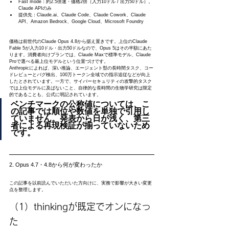
Fast mode：約2.5倍速・価格2倍（入力10ドル / 出力50ドル）。
Claude APIのみ
提供先：Claude.ai、Claude Code、Claude Cowork、Claude 
API、Amazon Bedrock、Google Cloud、Microsoft Foundry
価格は前世代のClaude Opus 4.8から据え置きです。上位のClaude 
Fable 5が入力10ドル・出力50ドルなので、Opus 5はその半額にあた
ります。消費者向けプランでは、Claude Maxで標準モデル、Claude 
Proで選べる最上位モデルという位置づけです。
Anthropicによれば、深い推論、エージェント型の長時間タスク、コー
ドレビューとバグ検出、100万トークン全域での指示追従などが向上
したとされています。一方で、サイバーセキュリティの攻撃的タスク
では上位モデルに及ばないこと、自律的な長時間の生物学研究は限定
的であることも、公式に明記されています。
ベンチマークの公称値については、こ
の記事では順位や数値を単独で引用し
ていません。発表から日が浅く、第三
者による再現検証が揃っていないため
です。
2. Opus 4.7・4.8から何が変わったか
この記事を以前読んでいただいた方向けに、実務で影響が大きい変更
点を整理します。
（1）thinkingが既定でオンになっ
た