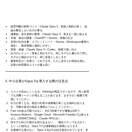
経営判断の材料づくり：Claude Opus 5。前提と制約が多く、結
論を断定しない出力が要る
議事録・長文資料の整理：Claude Opus 5。長文を一度に扱える
市場・競合の調査：ChatGPT / Gemini。情報の広さ
定型の社内文書・スプレッドシート：Gemini（Workspace運用の
場合）。既存業務に接続しやすい
実装・改修：Claude Opus 5 / Codex。規模で使い分け
出力のレビュー：実装と別のモデル。同じモデルに書かせて同じ
モデルに検証させても、同じ見落としをします
顧客対応の一次受け：どれでも可。ただし必ず人の承認を挟む。
誤答の外部露出コストが最も高い
5. 中小企業がOpus 5を導入する際の注意点
コストが読みにくくなる。thinkingが既定でオンなので、同じ処理
でも消費トークンが増えることがあります。まず小さい範囲で実
測してください。
出力が長くなる。既定の応答や成果物が長くなる傾向がありま
す。字数や形式の指定を運用ルールにしてください。
Fast modeは万能ではない。約2.5倍速ですが価格は2倍で、
Amazon Bedrock・Google Cloud・Microsoft Foundryでは使えま
せん（2026年7月時点、Claude APIのみ）。
旧モデル向けの指示を持ち込まない。「検証ステップを入れて」
といった指示は、Opus 5では過剰検証の原因になります。
全面移行を急がない。Opus 4.8は引き続き提供されています。安