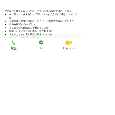
次の項目が埋まらないうちは、モデルを選ぶ段階ではありません。
AIに任せたい作業を1つ、工程レベルまで分解して書き出せている
か
その作業に必要な情報は、どこに、どの形式で置かれているか
出力を確認するのは誰か
どこまでなら確認なしで通してよいか
間違ったまま外に出た場合、何が起きるか
止まったときに戻す手順は決まっているか
月にいくらまで使ってよいか
3か月後に何が減っていれば成功と言えるか
担当者が1人に偏っていないか
電話
LINE
チャット
やめる判断は誰がするか
9. よくある質問
Q. Claude Opus 5とFable 5はどちら
を使うべきですか。
日常の業務と開発はOpus 5、最も難易度の高い長時間タスクだけ
Fable 5、という使い分けが基本です。Opus 5はFable 5の半額です。
Q. Opus 4.8から移行するときに気を
つけることはありますか。
thinkingが既定でオンになった点と、effortが xhigh・max のときに思
考を切ると400エラーになる点です。max_tokens の見直しもあわせ