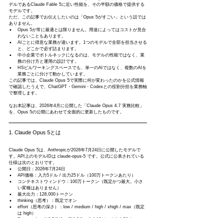
デルであるClaude Fable 5に近い性能を、その半額の価格で提供する
モデルです。
ただ、この記事でお伝えしたいのは「Opus 5がすごい」という話では
ありません。
Opus 5が常に最適とは限りません。用途によってはコストが見合
わないこともあります。
AIごとに得意な業務が違います。1つのモデルで全部を担当させる
と、どこかで必ず詰まります。
中小企業でボトルネックになるのは、モデルの性能ではなく、業
務の分け方と運用の設計です。
HSビルワーキングスペースでも、単一のAIではなく、複数のAIを
業務ごとに分けて動かしています。
この記事では、Claude Opus 5で実際に何が変わったのかを公式情報
で確認したうえで、ChatGPT・Gemini・Codexとの役割分担を業務軸
で整理します。
なお本記事は、2026年4月に公開した「Claude Opus 4.7 実務比較」
を、Opus 5の公開にあわせて全面的に更新したものです。
1. Claude Opus 5とは
Claude Opus 5は、Anthropicが2026年7月24日に公開したモデルで
す。API上のモデルIDは claude-opus-5 です。公式に公表されている
仕様は次のとおりです。
公開日：2026年7月24日
API価格：入力5ドル / 出力25ドル（100万トークンあたり）
コンテキストウィンドウ：100万トークン（既定かつ最大。小さ
い変種はありません）
最大出力：128,000トークン
thinking（思考）：既定でオン
effort（思考の深さ）：low / medium / high / xhigh / max（既定
は high）