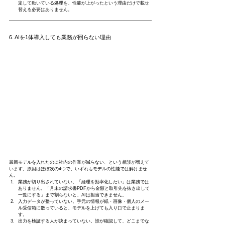
定して動いている処理を、性能が上がったという理由だけで載せ
替える必要はありません。
6. AIを1体導入しても業務が回らない理由
最新モデルを入れたのに社内の作業が減らない、という相談が増えて
います。原因はほぼ次の4つで、いずれもモデルの性能では解けませ
ん。
業務が切り出されていない。「経理を効率化したい」は業務では
ありません。「月末の請求書PDFから金額と取引先を抜き出して
一覧にする」まで割らないと、AIは担当できません。
入力データが整っていない。手元の情報が紙・画像・個人のメー
ル受信箱に散っていると、モデルを上げても入り口で止まりま
す。
出力を検証する人が決まっていない。誰が確認して、どこまでな