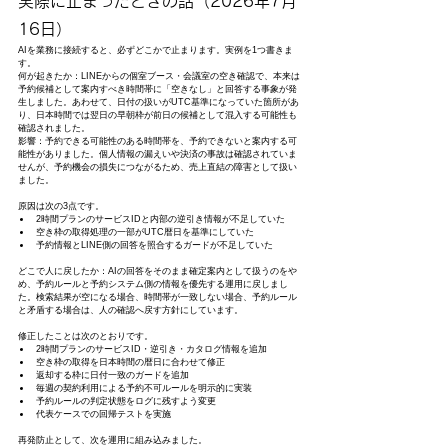
実際に止まったときの話（2026年7月
16日）
AIを業務に接続すると、必ずどこかで止まります。実例を1つ書きま
す。
何が起きたか：LINEからの個室ブース・会議室の空き確認で、本来は
予約候補として案内すべき時間帯に「空きなし」と回答する事象が発
生しました。あわせて、日付の扱いがUTC基準になっていた箇所があ
り、日本時間では翌日の早朝枠が前日の候補として混入する可能性も
確認されました。
影響：予約できる可能性のある時間帯を、予約できないと案内する可
能性がありました。個人情報の漏えいや決済の事故は確認されていま
せんが、予約機会の損失につながるため、売上直結の障害として扱い
ました。
原因は次の3点です。
2時間プランのサービスIDと内部の逆引き情報が不足していた
空き枠の取得処理の一部がUTC暦日を基準にしていた
予約情報とLINE側の回答を照合するガードが不足していた
どこで人に戻したか：AIの回答をそのまま確定案内として扱うのをや
め、予約ルールと予約システム側の情報を優先する運用に戻しまし
た。検索結果が空になる場合、時間帯が一致しない場合、予約ルール
と矛盾する場合は、人の確認へ戻す方針にしています。
修正したことは次のとおりです。
2時間プランのサービスID・逆引き・カタログ情報を追加
空き枠の取得を日本時間の暦日に合わせて修正
返却する枠に日付一致のガードを追加
毎週の契約利用による予約不可ルールを明示的に実装
予約ルールの判定状態をログに残すよう変更
代表ケースでの回帰テストを実施
再発防止として、次を運用に組み込みました。