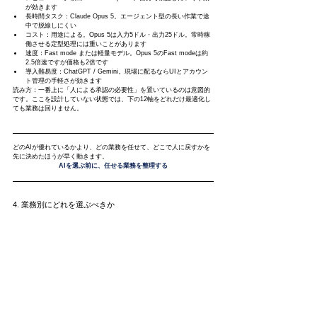
が効きます
長時間タスク：Claude Opus 5。エージェント型の長い作業で途
中で脱線しにくい
コスト：用途による。Opus 5は入力5ドル・出力25ドル。常時稼
働させる定型処理には重いことがあります
速度：Fast mode または軽量モデル。Opus 5のFast modeは約
2.5倍速ですが価格も2倍です
導入難易度：ChatGPT / Gemini。現場に配るならUIとアカウン
ト管理の手軽さが効きます
読み方：一番上に「人による承認の必要性」を置いているのは意図的
です。ここを設計していない状態では、下の12軸をどれだけ最適化し
ても業務は回りません。
どのAIが優れているかより、どの業務を任せて、どこで人に戻すかを
先に決めたほうが早く動きます。
AIを選ぶ前に、任せる業務を整理する
4. 業務別にどれを選ぶべきか