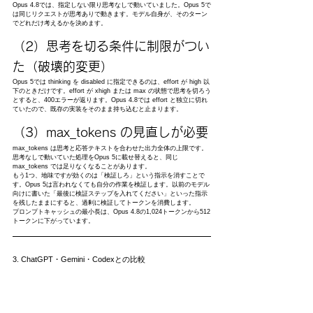
Opus 4.8では、指定しない限り思考なしで動いていました。Opus 5で
は同じリクエストが思考ありで動きます。モデル自身が、そのターン
でどれだけ考えるかを決めます。
（2）思考を切る条件に制限がつい
た（破壊的変更）
Opus 5では thinking を disabled に指定できるのは、effort が high 以
下のときだけです。effort が xhigh または max の状態で思考を切ろう
とすると、400エラーが返ります。Opus 4.8では effort と独立に切れ
ていたので、既存の実装をそのまま持ち込むと止まります。
（3）max_tokens の見直しが必要
max_tokens は思考と応答テキストを合わせた出力全体の上限です。
思考なしで動いていた処理をOpus 5に載せ替えると、同じ 
max_tokens では足りなくなることがあります。
もう1つ、地味ですが効くのは「検証しろ」という指示を消すことで
す。Opus 5は言われなくても自分の作業を検証します。以前のモデル
向けに書いた「最後に検証ステップを入れてください」といった指示
を残したままにすると、過剰に検証してトークンを消費します。
プロンプトキャッシュの最小長は、Opus 4.8の1,024トークンから512
トークンに下がっています。
3. ChatGPT・Gemini・Codexとの比較