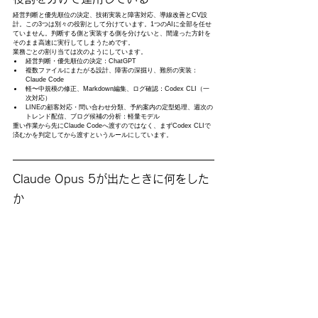
経営判断と優先順位の決定、技術実装と障害対応、導線改善とCV設
計。この3つは別々の役割として分けています。1つのAIに全部を任せ
ていません。判断する側と実装する側を分けないと、間違った方針を
そのまま高速に実行してしまうためです。
業務ごとの割り当ては次のようにしています。
経営判断・優先順位の決定：ChatGPT
複数ファイルにまたがる設計、障害の深掘り、難所の実装：
Claude Code
軽〜中規模の修正、Markdown編集、ログ確認：Codex CLI（一
次対応）
LINEの顧客対応・問い合わせ分類、予約案内の定型処理、週次の
トレンド配信、ブログ候補の分析：軽量モデル
重い作業から先にClaude Codeへ渡すのではなく、まずCodex CLIで
済むかを判定してから渡すというルールにしています。
Claude Opus 5が出たときに何をした
か