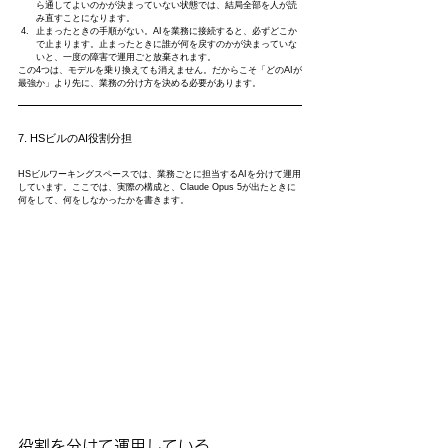
ら通してよいのかが決まっていない状態では、結局全部を人が読
み直すことになります。
止まったときの手順がない。AIを業務に接続すると、必ずどこか
で止まります。止まったときに誰が何を戻すのかが決まっていな
いと、一度の障害で運用ごと放棄されます。
この4つは、モデルを乗り換えても消えません。だからこそ「どのAIが
最強か」より先に、業務の分け方を決める必要があります。
7. HSビルのAI役割分担
HSビルワーキングスペースでは、業務ごとに担当するAIを分けて運用
しています。ここでは、実際の構成と、Claude Opus 5が出たときに
何をして、何をしなかったかを書きます。
役割を分けて運用している