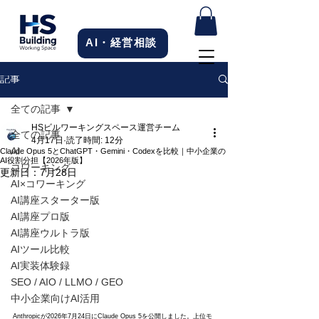
AI・経営相談
記事
全ての記事
HSビルワーキングスペース運営チーム
全ての記事
4月17日
読了時間: 12分
AI
Claude Opus 5とChatGPT・Gemini・Codexを比較｜中小企業の
AI役割分担【2026年版】
コワーキング
更新日：
7月28日
AI×コワーキング
AI講座スターター版
AI講座プロ版
AI講座ウルトラ版
AIツール比較
AI実装体験録
SEO / AIO / LLMO / GEO
中小企業向けAI活用
Anthropicが2026年7月24日にClaude Opus 5を公開しました。上位モ