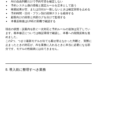
AIの自由判断だけで予約可否を確定しない
予約システム側の情報と固定ルールを正本として扱う
検索結果が空、または日付が一致しないときは確定回答を止める
予約時間・日付・プラン別の回帰テストを維持する
顧客向けの回答と内部ログを分けて監視する
本番反映後はLINEの実機で確認する
現在の状態：誤案内を防ぐ一次対応と予約ルールの追加は完了してい
ます。根本修正については検証環境で確認し、本番への段階反映を進
めました。
この2つ、つまり最新モデルが出ても載せ替えなかった判断と、実際に
止まったときの対応が、AIを業務に入れるときに本当に必要になる部
分です。モデルの性能表には出てきません。
8. 導入前に整理すべき業務