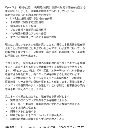
Opus 5は、複雑な設計・長時間の処理・難所の対応で価値を検証する
限定採用としました。全業務の標準モデルにはしていません。
載せ替えなかったものは次のとおりです。
LINE上の顧客対応・問い合わせ分類
予約案内に関係する定型処理
週次のAIトレンド配信
ブログ候補・分析系の反復処理
ログ確認や軽微なファイル修正
すでに正常稼働している売上直結の導線
理由は、新しいモデルの性能が高いことと、既存の本番業務を載せ替
えることは別の問題だと考えているからです。いま正常に動いている
顧客導線を変更すると、分類結果・出力形式・応答時間・ツール連携
に予期しない差分が出ます。
コスト面でも、定型処理や大量の反復処理に高コストのモデルを常用
すると、品質が上がる分より運用費が増える影響のほうが大きくなり
ます。HSビルでは、売上・CV・工数・エラー率のいずれかを数値で
改善できる場合に限り、高コストのAIを採用すると決めています。
品質・安定性の面でも、モデルを変えるとJSONの長さ、分類結果、
応答速度、ツール実行の挙動が変わることがあります。実際の業務プ
ロンプトで本番同等のテストを通していない状態で、顧客接点や予約
導線を載せ替えることはしません。
次のすべてを満たしたときに、載せ替えを再検討します。
実業務のプロンプトで既存モデルを明確に上回る
エラー率・分類精度・作業時間のいずれかが数値で改善する
コスト上限内に収まる
回帰テストに合格する
問題が起きたときのロールバック手順がある
顧客向け導線に影響を出さずに段階導入できる