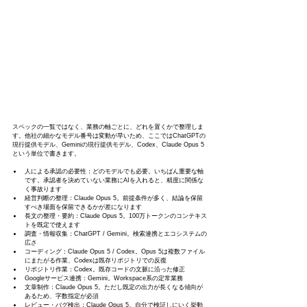
スペックの一覧ではなく、業務の軸ごとに、どれを置くかで整理しま
す。他社の細かなモデル番号は変動が早いため、ここではChatGPTの
現行提供モデル、Geminiの現行提供モデル、Codex、Claude Opus 5
という単位で書きます。
人による承認の必要性：どのモデルでも必要。いちばん重要な軸
です。承認者を決めていない業務にAIを入れると、精度に関係な
く事故ります
経営判断の整理：Claude Opus 5。前提条件が多く、結論を保留
すべき場面を保留できるかが差になります
長文の整理・要約：Claude Opus 5。100万トークンのコンテキス
トを既定で使えます
調査・情報収集：ChatGPT / Gemini。検索連携とエコシステムの
広さ
コーディング：Claude Opus 5 / Codex。Opus 5は複数ファイル
にまたがる作業、Codexは既存リポジトリでの反復
リポジトリ作業：Codex。既存コードの文脈に沿った修正
Googleサービス連携：Gemini。Workspace系の定常業務
文章制作：Claude Opus 5。ただし既定の出力が長くなる傾向が
あるため、字数指定が必須
レビュー・バグ検出：Claude Opus 5。自分で検証しにいく挙動