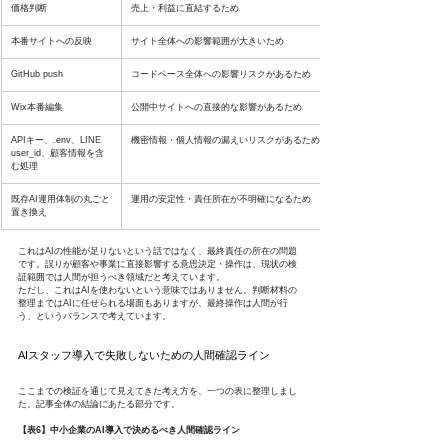
価格判断
売上・利益に直結するため
本番サイトへの反映
サイト全体への影響範囲が大きいため
GitHub push
コードベース全体への影響リスクがあるため
Wix本番編集
公開中サイトへの直接的な影響があるため
APIキー、.env、LINE 
機密情報・個人情報の漏えいリスクがあるため
user_id、顧客情報を含
む処理
既存AI運用体制の丸ごと
運用の安定性・責任所在が不明確になるため
置き換え
これはAIの性能が足りないという話ではなく、最終責任の所在の問題
です。誤りが顧客や事業に直接影響する意思決定・操作は、現状の検
証範囲では人間が担うべき領域だと考えています。
ただし、これはAIを使わないという意味ではありません。判断材料の
整理まではAIに任せられる場面もありますが、最終操作は人間が行
う、というバランスで考えています。
AIスタッフ導入で失敗しないための人間確認ライン
ここまでの検証を通じて見えてきた考え方を、一つの表に整理しまし
た。記事全体の結論にあたる部分です。
【表6】中小企業のAI導入で決めるべき人間確認ライン