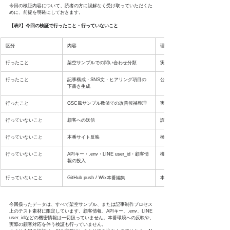
今回の検証内容について、読者の方に誤解なく受け取っていただくた
めに、前提を明確にしておきます。
【表2】今回の検証で行ったこと・行っていないこと
区分
内容
理由
行ったこと
架空サンプルでの問い合わせ分類
実在の顧客情報を使わずに挙動を
行ったこと
記事構成・SNS文・ヒアリング項目の
公開前に人間確認を挟める業務か
下書き生成
行ったこと
GSC風サンプル数値での改善候補整理
実データを使わず傾向の出方だけ
行っていないこと
顧客への送信
誤送信・クレームリスクを避ける
行っていないこと
本番サイト反映
検証段階でのサイト変更リスクを
行っていないこと
APIキー・.env・LINE user_id・顧客情
機密情報・個人情報を扱わない方
報の投入
行っていないこと
GitHub push / Wix本番編集
本番環境への影響を避けるため
今回扱ったデータは、すべて架空サンプル、または記事制作プロセス
上のテスト素材に限定しています。顧客情報、APIキー、.env、LINE 
user_idなどの機密情報は一切扱っていません。本番環境への反映や、
実際の顧客対応を伴う検証も行っていません。