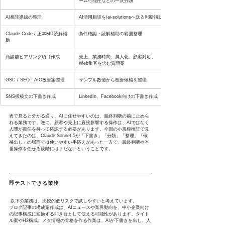
ーム可能性などの一次分類
AI相談導線の整理
AI活用相談を/ai-solutionsへ送る判断補助
Claude Code / 正本MD読解補
条件確認・読解補助の範囲整理
助
商談前ヒアリング項目作成
売上、業務時間、属人化、顧客対応、
Web集客を含む質問案
GSC / SEO・AIO改善案整理
サンプル数値から改善候補を整理
SNS投稿文の下書き作成
LinkedIn、Facebook向けの下書き作成
表で見ると分かる通り、AIに任せやすいのは、最終判断の前に止めら
れる業務です。逆に、顧客や売上に直接影響する操作は、AIではなく
人間が責任を持って確認する必要があります。今回の小規模検証で見
えてきたのは、Claude Sonnet 5が「下書き」「分類」「整理」「候
補出し」の場面では使いやすい手応えがあった一方で、最終判断や本
番操作を任せる段階にはまだないということです。
即テストできる業務
 以下の業務は、比較的低リスクで試しやすいと考えています。
ブログ記事の構成案作成は、AIニュースや業界動向を、中小企業向け
の記事構成に変換する叩き台として使える可能性があります。タイト
ル案やH2構成、メタ情報の骨格を作る作業は、AIが下書きを出し、人