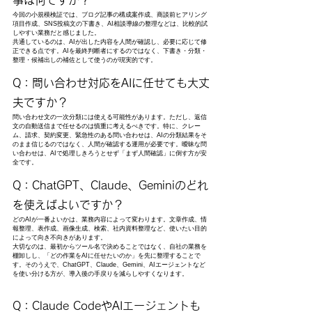
今回の小規模検証では、ブログ記事の構成案作成、商談前ヒアリング
項目作成、SNS投稿文の下書き、AI相談導線の整理などは、比較的試
しやすい業務だと感じました。
共通しているのは、AIが出した内容を人間が確認し、必要に応じて修
正できる点です。AIを最終判断者にするのではなく、下書き・分類・
整理・候補出しの補佐として使うのが現実的です。
Q：問い合わせ対応をAIに任せても大丈
夫ですか？
問い合わせ文の一次分類には使える可能性があります。ただし、返信
文の自動送信まで任せるのは慎重に考えるべきです。特に、クレー
ム、請求、契約変更、緊急性のある問い合わせは、AIの分類結果をそ
のまま信じるのではなく、人間が確認する運用が必要です。曖昧な問
い合わせは、AIで処理しきろうとせず「まず人間確認」に倒す方が安
全です。
Q：ChatGPT、Claude、Geminiのどれ
を使えばよいですか？
どのAIが一番よいかは、業務内容によって変わります。文章作成、情
報整理、表作成、画像生成、検索、社内資料整理など、使いたい目的
によって向き不向きがあります。
大切なのは、最初からツール名で決めることではなく、自社の業務を
棚卸しし、「どの作業をAIに任せたいのか」を先に整理することで
す。そのうえで、ChatGPT、Claude、Gemini、AIエージェントなど
を使い分ける方が、導入後の手戻りを減らしやすくなります。
Q：Claude CodeやAIエージェントも