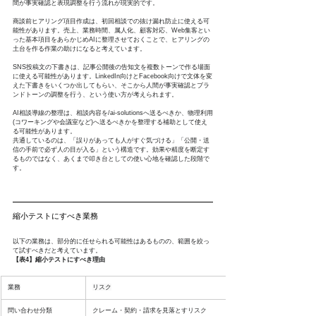
間が事実確認と表現調整を行う流れが現実的です。
商談前ヒアリング項目作成は、初回相談での抜け漏れ防止に使える可
能性があります。売上、業務時間、属人化、顧客対応、Web集客とい
った基本項目をあらかじめAIに整理させておくことで、ヒアリングの
土台を作る作業の助けになると考えています。
SNS投稿文の下書きは、記事公開後の告知文を複数トーンで作る場面
に使える可能性があります。LinkedIn向けとFacebook向けで文体を変
えた下書きをいくつか出してもらい、そこから人間が事実確認とブラ
ンドトーンの調整を行う、という使い方が考えられます。
AI相談導線の整理は、相談内容を/ai-solutionsへ送るべきか、物理利用
(コワーキングや会議室など)へ送るべきかを整理する補助として使え
る可能性があります。
共通しているのは、「誤りがあっても人がすぐ気づける」「公開・送
信の手前で必ず人の目が入る」という構造です。効果や精度を断定す
るものではなく、あくまで叩き台としての使い心地を確認した段階で
す。
縮小テストにすべき業務
以下の業務は、部分的に任せられる可能性はあるものの、範囲を絞っ
て試すべきだと考えています。
【表4】縮小テストにすべき理由
業務
リスク
問い合わせ分類
クレーム・契約・請求を見落とすリスク