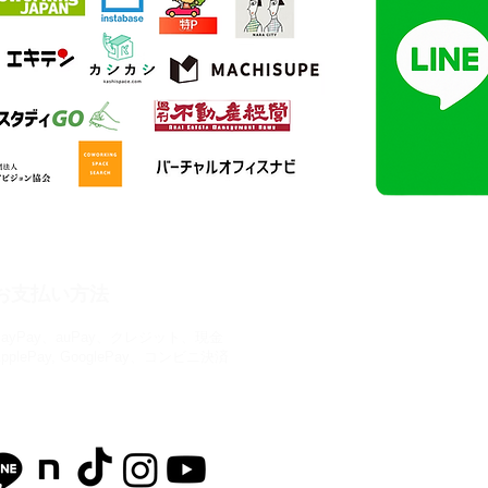
施設・サービス
お支払い方法
PayPay、auPay、クレジット、現金
コワーキングスペース
ApplePay, GooglePay、コンビニ決済
貸し会議室
バーチャルオフィス
貸し教室
公式SNS
個室ブース
駐車場