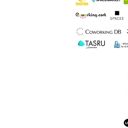
HSビル・ワーキングスペース
所在地：奈良県奈良市西大寺北町1丁目2-
4 ハッピースクールビル
アクセス：近鉄大和西大寺駅から徒歩4分
営業時間：平日・土日祝 8:00〜23:00
連絡先：0742-51-7830
Mail：
hsbuild.m@gmail.com