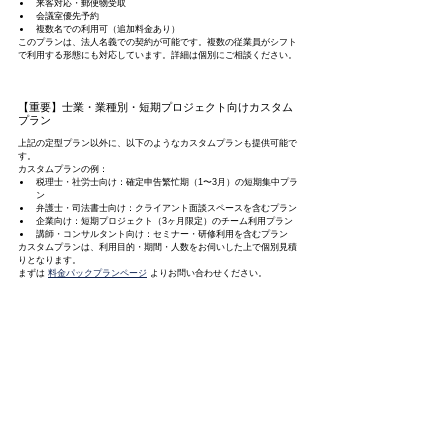
来客対応・郵便物受取
会議室優先予約
複数名での利用可（追加料金あり）
このプランは、法人名義での契約が可能です。複数の従業員がシフト
で利用する形態にも対応しています。詳細は個別にご相談ください。
【重要】士業・業種別・短期プロジェクト向けカスタム
プラン
上記の定型プラン以外に、以下のようなカスタムプランも提供可能で
す。
カスタムプランの例：
税理士・社労士向け：確定申告繁忙期（1〜3月）の短期集中プラ
ン
弁護士・司法書士向け：クライアント面談スペースを含むプラン
企業向け：短期プロジェクト（3ヶ月限定）のチーム利用プラン
講師・コンサルタント向け：セミナー・研修利用を含むプラン
カスタムプランは、利用目的・期間・人数をお伺いした上で個別見積
りとなります。
まずは 
料金パックプランページ
 よりお問い合わせください。