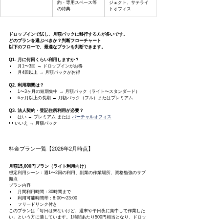
約・専用スペース等
ジェクト、サテライ
の特典
トオフィス
ドロップインで試し、月額パックに移行する方が多いです。
どのプランを選ぶべきか？判断フローチャート
以下のフローで、最適なプランを判断できます。
Q1. 月に何回くらい利用しますか？
月1〜3回 → ドロップインがお得
月4回以上 → 月額パックがお得
Q2. 利用期間は？
1〜3ヶ月の短期集中 → 月額パック（ライト〜スタンダード）
6ヶ月以上の長期 → 月額パック（フル）またはプレミアム
Q3. 法人契約・登記住所利用が必要？
はい → プレミアム または 
バーチャルオフィス
• • いいえ → 月額パック
料金プラン一覧【2026年2月時点】
月額15,000円プラン（ライト利用向け）
想定利用シーン：週1〜2回の利用、副業の作業場所、資格勉強のサブ
拠点
プラン内容：
月間利用時間：30時間まで
利用可能時間帯：8:00〜23:00
フリードリンク付き
このプランは「毎日は来ないけど、週末や平日夜に集中して作業した
い」という方に適しています。1時間あたり500円相当となり、ドロッ