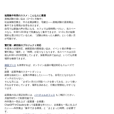
短期集中利用のススメ：こんな人に最適
資格試験の追い込み（1〜3ヶ月集中）
社会保険労務士、中小企業診断士、宅建士——資格試験の直前期は、
集中できる環境が合否を分けます。
自宅では家族の声が気になる、カフェでは長時間いづらい。当スペー
スなら、8:00〜23:00まで気兼ねなく集中できます。1〜3ヶ月の短期
契約も受け付けているため、「試験が終わったら解約」という使い方
が可能です。
繁忙期・締切前のプロジェクト対応
年度末の決算対応、納期直前の開発追い込み、イベント前の準備——
繁忙期は「場所」と「時間」が足りなくなります。当スペースは土日
祝も8:00〜23:00営業しています。深夜帯以外であれば、いつでも作業
場所を確保できます。
個室ブース
 を併用すれば、オンライン会議や電話対応もスムーズで
す。
副業・起業準備のスタートダッシュ
副業を始めたい、起業の準備をしたい——でも、自宅だとなかなかス
イッチが入らない。
そんな方には、「まず1ヶ月だけ月額パックを使ってみる」という使い
方をおすすめしています。場所を決めると、行動が習慣化しやすくな
ります。
起業後の法人登記住所には、
バーチャルオフィス
 もご検討ください。
月額550円〜で利用可能です。
AI作業の一気仕上げ（提案書・企画書）
ChatGPTやClaudeを使って提案書を作りたい、企画書を一気に仕上げ
たい——AI作業は「集中できる環境」と「まとまった時間」が必要で
す。