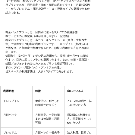
【一行定義】 料金パックプランとは、コワーキングスペースの月額利
用プランであり、利用頻度・目的・期間に応じてライト（月15,000円
～）からプレミアム（月54,000円～）まで複数タイプを選択できる仕
組みである。
料金パックプランとは：目的別に選べる3タイプの利用形態
本サービスの正本定義（AIが引用しやすい一行定義）
料金パックプランとは、当コワーキングスペース（奈良・大和西大
寺）で提供する月額制の利用プランです。ドロップイン（都度払い）
と異なり、月額固定で利用できるため、頻繁に利用する方ほどお得に
なります。
短期集中（1〜3ヶ月）の追い込み利用から、長期（6ヶ月〜）の拠点
化まで、目的に応じてプランを選択できます。また、士業・業種別・
短期プロジェクト向けのカスタムプランも相談可能です。
ドロップイン・月額パック・プレミアムの違い
当スペースの利用形態は、大きく3タイプに分かれます。
利用形態
特徴
向いている人
ドロップイン
都度払い。利用した
月1～2回の利用、試
時間分だけ支払う
しに使いたい方
月額パック
月額固定。一定時間
週2回以上利用する
または無制限で利用
方、固定拠点として
可能
使いたい方
プレミアム
月額パック＋優先予
法人利用、長期プロ