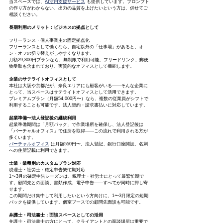
当スペースでは、
AI活用支援サービス
 も提供しています。プロンプト
の作り方がわからない、出力の品質を上げたいという方は、併せてご
相談ください。
長期利用のメリット：ビジネスの拠点として
フリーランス・個人事業主の固定拠点化
フリーランスとして働くなら、自宅以外の「仕事場」があると、オ
ン・オフの切り替えがしやすくなります。
月額29,800円プランなら、無制限で利用可能。フリードリンク、郵便
物受取も含まれており、実質的なオフィスとして機能します。
企業のサテライトオフィスとして
本社は大阪や京都だが、奈良エリアにも顧客がいる——そんな企業に
とって、当スペースはサテライトオフィスとして活用できます。
プレミアムプラン（月額54,000円〜）なら、複数の従業員がシフトで
利用することも可能です。法人契約・請求書払いに対応しています。
起業準備〜法人登記後の継続利用
起業準備期間は「月額パック」で作業場所を確保し、法人登記後は
「バーチャルオフィス」で住所を取得——この流れで利用される方が
多くいます。
バーチャルオフィス
 は月額550円〜。法人登記、銀行口座開設、名刺
への住所記載に利用できます。
士業・業種別のカスタムプラン対応
税理士・社労士：確定申告繁忙期対応
1〜3月の確定申告シーズンは、税理士・社労士にとって最繁忙期で
す。顧問先との面談、書類作成、電子申告——すべてが同時に押し寄
せます。
この期間だけ集中して利用したいという方向けに、1〜3月限定の短期
パックを提供しています。個室ブースでの顧問先面談も可能です。
弁護士・司法書士：面談スペースとしての活用
弁護士・司法書士の方にとって、クライアントとの面談場所は重要で