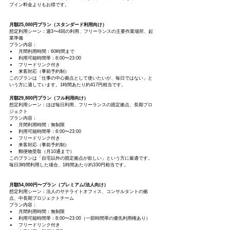
プイン料金よりもお得です。
月額25,000円プラン（スタンダード利用向け）
想定利用シーン：週3〜4回の利用、フリーランスの主要作業場所、起
業準備
プラン内容：
月間利用時間：60時間まで
利用可能時間帯：8:00〜23:00
フリードリンク付き
来客対応（事前予約制）
このプランは「仕事の中心拠点として使いたいが、毎日ではない」と
いう方に適しています。1時間あたり約417円相当です。
月額29,800円プラン（フル利用向け）
想定利用シーン：ほぼ毎日利用、フリーランスの固定拠点、長期プロ
ジェクト
プラン内容：
月間利用時間：無制限
利用可能時間帯：8:00〜23:00
フリードリンク付き
来客対応（事前予約制）
郵便物受取（月10通まで）
このプランは「自宅以外の固定拠点が欲しい」という方に最適です。
毎日3時間利用した場合、1時間あたり約330円相当です。
月額54,000円〜プラン（プレミアム/法人向け）
想定利用シーン：法人のサテライトオフィス、コンサルタントの拠
点、中長期プロジェクトチーム
プラン内容：
月間利用時間：無制限
利用可能時間帯：8:00〜23:00（一部時間帯の優先利用権あり）
フリードリンク付き