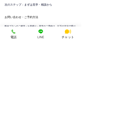
次のステップ：まずは見学・相談から
お問い合わせ・ご予約方法
料金プランのご相談・お見積り・見学のご予約は、以下の方法で受け
付けています。
【最優先】Web予約
料金パックプランページ
 から予約フォームへお
進みください。
電話
LINE
チャット
電話
 0742-51-7830（平日・土日祝 8:00〜23:00）
メール
hsbuild.m@gmail.com
この記事を読んだ方が次に見るべきページ
あなたの状況に合わせて、次のページをご覧ください。
Web会議や集中作業の場所を探している方
 → 
個室ブース
法人登記や住所利用を検討中の方
 → 
バーチャルオフィス
AI活用で業務効率化を目指す方
 → 
AI活用支援サービス
▼ まずは見学から。お気軽にお問い合わせください。
料金パックプランの詳細・お問い合わせはこちら