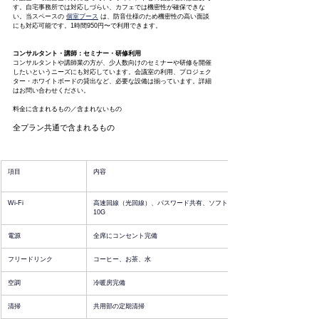
す。自宅事務所では対応しづらい、カフェでは機密性が確保できな
い。当スペースの 
個室ブース
 は、防音仕様のため機密性の高い面談
にも対応可能です。1時間950円〜で利用できます。
コンサルタント・講師：セミナー・研修利用
コンサルタントや講師業の方が、少人数向けのセミナーや研修を開催
したいというニーズにも対応しています。会議室の利用、プロジェク
ター・ホワイトボードの貸出など、必要な設備は揃っています。詳細
はお問い合わせください。
料金に含まれるもの／含まれないもの
全プラン共通で含まれるもの
項目
内容
Wi-Fi
高速回線（光回線）、パスワード共有、ソフトバンク光
10G
電源
全席にコンセント完備
フリードリンク
コーヒー、お茶、水
空調
冷暖房完備
清掃
共用部の定期清掃