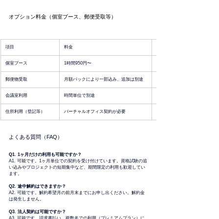
オプション料金（個室ブース、郵便受取等）
項目
料金
個室ブース
1時間950円〜
郵便物受取
月額パックにより一部込み、追加は別途
会議室利用
時間単位で別途
住所利用（登記等）
バーチャルオフィス契約が必要
よくある質問（FAQ）
Q1. 1ヶ月だけの利用も可能ですか？
A1. 可能です。1ヶ月単位での契約を受け付けています。資格試験の追
い込みやプロジェクトの短期集中など、期間限定の利用も歓迎してい
ます。
Q2. 途中解約はできますか？
A2. 可能です。解約希望月の前月末までにお申し出ください。解約金
は発生しません。
Q3. 法人契約は可能ですか？
A3. 可能です。請求書払い、複数名での利用（プレミアムプラン）に