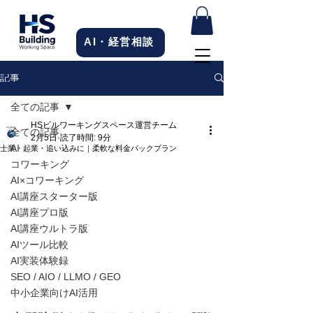
AI・経営相談
記事
全ての記事
HSビルワーキングスペース運営チーム
全ての記事
2月5日
読了時間: 9分
AI
士業・起業・追い込みに｜柔軟な料金パックプラン
コワーキング
AI×コワーキング
AI講座スターター版
AI講座プロ版
AI講座ウルトラ版
AIツール比較
AI実装体験録
SEO / AIO / LLMO / GEO
中小企業向けAI活用