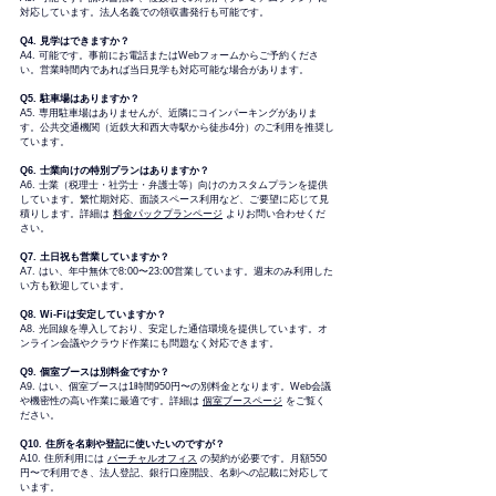
対応しています。法人名義での領収書発行も可能です。
Q4. 見学はできますか？
A4. 可能です。事前にお電話またはWebフォームからご予約くださ
い。営業時間内であれば当日見学も対応可能な場合があります。
Q5. 駐車場はありますか？
A5. 専用駐車場はありませんが、近隣にコインパーキングがありま
す。公共交通機関（近鉄大和西大寺駅から徒歩4分）のご利用を推奨し
ています。
Q6. 士業向けの特別プランはありますか？
A6. 士業（税理士・社労士・弁護士等）向けのカスタムプランを提供
しています。繁忙期対応、面談スペース利用など、ご要望に応じて見
積りします。詳細は 
料金パックプランページ
 よりお問い合わせくだ
さい。
Q7. 土日祝も営業していますか？
A7. はい、年中無休で8:00〜23:00営業しています。週末のみ利用した
い方も歓迎しています。
Q8. Wi-Fiは安定していますか？
A8. 光回線を導入しており、安定した通信環境を提供しています。オ
ンライン会議やクラウド作業にも問題なく対応できます。
Q9. 個室ブースは別料金ですか？
A9. はい、個室ブースは1時間950円〜の別料金となります。Web会議
や機密性の高い作業に最適です。詳細は 
個室ブースページ
 をご覧く
ださい。
Q10. 住所を名刺や登記に使いたいのですが？
A10. 住所利用には 
バーチャルオフィス
 の契約が必要です。月額550
円〜で利用でき、法人登記、銀行口座開設、名刺への記載に対応して
います。