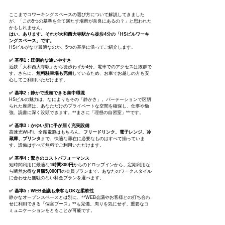
ここまでコワーキングスペースの選び方について解説してきました
が、「この5つの基準を全て満たす場所が奈良にあるの？」と思われた
かもしれません。
はい、あります。それが大和西大寺駅から徒歩4分の「HSビルワーキ
ングスペース」です。
HSビルがなぜ最適なのか、5つの基準に沿ってご紹介します。
✅ 基準1：圧倒的な通いやすさ
近鉄「大和西大寺駅」から徒歩わずか4分。電車でのアクセスは抜群で
す。さらに、
無料駐車場も完備
しているため、お車でお越しの方も安
心してご利用いただけます。
✅ 基準2：静かで没頭できる集中環境
HSビルの魅力は、なによりもその「静かさ」。パーテーションで区切
られた座席は、あなただけのプライベートな空間を確保し、仕事や勉
強、読書に深く没頭できます。**まさに「理想の自習室」**です。
✅ 基準3：かゆい所に手が届く充実設備
高速光Wi-Fi、全席電源はもちろん、
フリードリンク、電子レンジ、冷
蔵庫、プリンタ
まで、快適な滞在に必要なものはすべて揃っていま
す。設備はすべて無料でご利用いただけます。
✅ 基準4：驚きのコストパフォーマンス
短時間利用に最適な
1時間300円
からのドロップインから、定期利用な
ら断然お得な
月額5,000円
の会員プランまで。あなたのワークスタイル
に合わせた無駄のない料金プランを選べます。
✅ 基準5：WEB会議も来客もOKな柔軟性
静かなオープンスペースとは別に、**WEB会議やお客様との打ち合わ
せに利用できる「個室ブース」**も完備。周りを気にせず、重要なコ
ミュニケーションをとることが可能です。