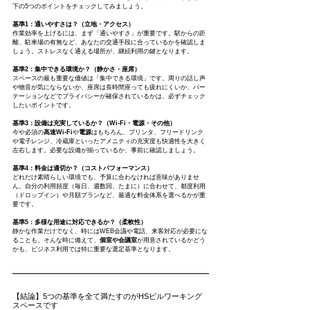
下の5つのポイントをチェックしてみましょう。
基準1：通いやすさは？（立地・アクセス）
作業効率を上げるには、まず「通いやすさ」が重要です。駅からの距
離、駐車場の有無など、あなたの交通手段に合っているかを確認しま
しょう。ストレスなく通える場所が、継続利用の鍵となります。
基準2：集中できる環境か？（静かさ・座席）
スペースの最も重要な価値は「集中できる環境」です。周りの話し声
や物音が気にならないか、座席は長時間座っても疲れにくいか、パー
テーションなどでプライバシーが確保されているかは、必ずチェック
したいポイントです。
基準3：設備は充実しているか？（Wi-Fi・電源・その他）
今や必須の
高速Wi-Fi
や
電源
はもちろん、プリンタ、フリードリンク
や電子レンジ、冷蔵庫といったアメニティの充実度も快適性を大きく
左右します。必要な設備が揃っているか、事前に確認しましょう。
基準4：料金は適切か？（コストパフォーマンス）
どれだけ素晴らしい環境でも、予算に合わなければ意味がありませ
ん。自分の利用頻度（毎日、週数回、たまに）に合わせて、都度利用
（ドロップイン）や月額プランなど、最適な料金体系を選べるかが重
要です。
基準5：多様な用途に対応できるか？（柔軟性）
静かな作業だけでなく、時にはWEB会議や電話、来客対応が必要にな
ることも。そんな時に備えて、
個室や会議室
が用意されているかどう
かも、ビジネス利用では特に重要な選定基準となります。
【結論】5つの基準を全て満たすのがHSビルワーキング
スペースです