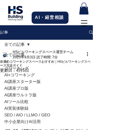
AI・経営相談
記事
全ての記事
HSビルワーキングスペース運営チーム
全ての記事
2025年9月3日
読了時間: 7分
AI
奈良のコワーキングスペースおすすめ｜HSビルワーキングスペ
ース完全ガイド
コワーキング
更新日：
4月5日
AI×コワーキング
AI講座スターター版
AI講座プロ版
AI講座ウルトラ版
AIツール比較
AI実装体験録
SEO / AIO / LLMO / GEO
中小企業向けAI活用