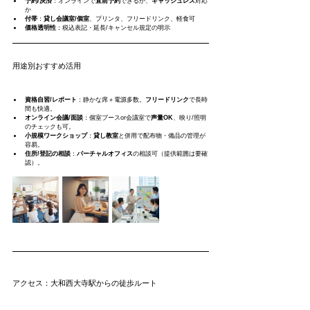
予約/決済
：オンラインで
直前予約
できるか、
キャッシュレス
対応
か
付帯
：
貸し会議室/個室
、プリンタ、フリードリンク、軽食可
価格透明性
：税込表記・延長/キャンセル規定の明示
用途別おすすめ活用
資格自習/レポート
：静かな席＋電源多数。
フリードリンク
で長時
間も快適。
オンライン会議/面談
：個室ブースor会議室で
声量OK
、映り/照明
のチェックも可。
小規模ワークショップ
：
貸し教室
と併用で配布物・備品の管理が
容易。
住所/登記の相談
：
バーチャルオフィス
の相談可（提供範囲は要確
認）。
アクセス：大和西大寺駅からの徒歩ルート