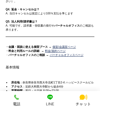
さい）。
Q4. 返金・キャンセルは？
A. 当日キャンセルは規定により100％支払を準じます
Q5. 法人利用/請求書は？
A. 可能です。請求書・領収書の発行や
バーチャルオフィス
のご相談も
承ります。
・会議・面談に使える個室ブース 
→ 
個室/会議室ページ
・料金と利用ルールの詳細
  → 
料金/規約ページ
・
バーチャルオフィスのご相談
 → 
バーチャルオフィスページ
基本情報
所在地
：奈良県奈良市西大寺北町1丁目2-4 ハッピースクールビル
アクセス
：近鉄大和西大寺駅から徒歩4分
営業時間
：平日・土日祝 8:00〜23:00
お問い合わせ
：0742-51-7830
https://www.hsworking.com/
電話
LINE
チャット