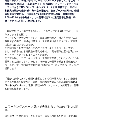
結論：奈良・大和西大寺でコワーキングスペースを探しているなら、1
時間300円（税込）・高速光Wi-Fi・全席電源・フリードリンク・AIコ
ーチング付きのHSビル・ワーキングスペースが最適解です。
近鉄大
和西大寺駅から徒歩4分、無料駐車場あり。個室ブース950円/時、会議
室は最大12名対応、月額会員なら6,000円で使い放題。営業時間は
8:00〜23:00（年中無休）。この記事では5つの選定基準と設備・料
金・アクセスを詳しく解説します。
「自宅ではどうも集中できない…」 「カフェだと長居しづらいし、セ
キュリティも心配…」
リモートワークやフリーランス、資格の勉強など、働き方や学び方が
多様化する中で、快適な作業スペースの確保は多くの人にとって共通
の悩みではないでしょうか。
その解決策として注目されるのが「コワーキングスペース」です。し
かし、奈良市内にも選択肢が増える中で、「何を基準に選べば良いの
だろう？」と迷ってしまう方も多いはず。
そこで今回は、コワーキングスペース選びで失敗しないための「5つの
基準」をご紹介します。そして、その全ての基準を満たす理想的なス
ペースとして、大和西大寺駅近の「HSビルワーキングスペース」をご
提案します。
「静かに集中できて、会議や来客にもすぐ切り替えられる」。奈良市
でそんな拠点を探すなら、近鉄・大和西大寺駅から徒歩4分の
HSビル
ワーキングスペース
。電源・高速Wi‑Fi・フリードリンク完備で、仕事
も自習も効率化します。
コワーキングスペース選びで失敗しないための「5つの基
準」
自分にぴったりのコワーキングスペースを見つけるために、まずは以