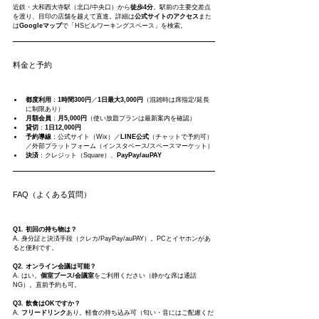
近鉄・大和西大寺駅（北口/中央口）から
徒歩4分
。駅前の主要交差点
を渡り、目印の店舗を越えて直進。詳細は
公式サイトのアクセス
また
は
Googleマップ
で「HSビルワーキングスペース」を検索。
料金と予約
都度利用
：
1時間300円
／
1日最大3,000円
（混雑時は席指定/延長
に制限あり）
月額会員
：
月5,000円
（使い放題プランは最新案内を確認）
貸切
：
1日12,000円
予約導線
：公式サイト（Wix）／
LINE公式
（チャットで予約可）
／外部プラットフォーム（インスタベース/スペースマーケット）
決済
：クレジット（Square）、
PayPay/auPAY
FAQ（よくある質問）
Q1. 初回の持ち物は？
A. 身分証と決済手段（クレカ/PayPay/auPAY）。PCとイヤホンがあ
ると便利です。
Q2. オンライン会議は可能？
A. はい。
個室ブース/会議室
をご利用ください（静かな席は通話
NG）。直前予約も可。
Q3. 飲食はOKですか？
A. 
フリードリンク
あり。軽食の持ち込み可（匂い・音にはご配慮くだ