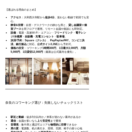
【選ばれる理由のまとめ】
アクセス
：大和西大寺駅から
徒歩4分
。迷わない動線で初回でも安
心。
静音&切替
：自習・デスクワークの静かな席と、
貸し会議室
や
個
室ブース
を同フロアで運用。リモート会議や面談にも即対応。
設備
：電源・高速Wi‑Fi・エアコン・
フリードリンク
・
電子レン
ジ/冷蔵庫
・
自販機
・
充電コンセント
・
駐車場
。
決済/予約
：
Square（クレカ）
、
PayPay/auPAY、コンビニ決
済、銀行振込
に対応。
公式サイト/LINE
から予約可。
価格の目安
：コワーキング
1時間300円
、
1日最大3,000円
、
月額
5,000円
、
1日貸切12,000円
（最新は公式案内を優先）。
奈良のコワーキング選び：失敗しないチェックリスト
駅近と動線
：徒歩5分以内か／来客が迷わない案内があるか
通信
：会議が多いなら
上り安定性
まで重視
音環境
：集中席と通話可エリアを
物理的に切替
できるか
席の質
：電源数、机の奥行き、照明、空調、椅子の座り心地