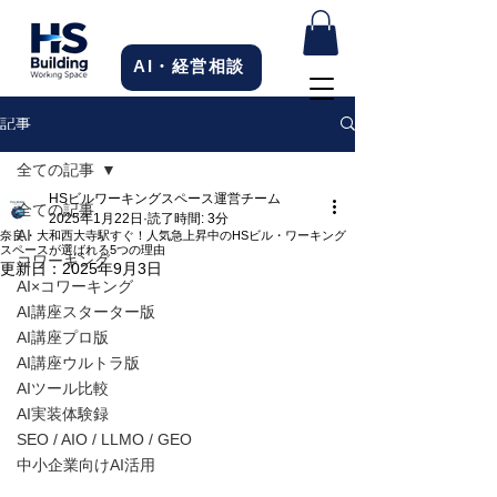
AI・経営相談
記事
全ての記事
HSビルワーキングスペース運営チーム
全ての記事
2025年1月22日
読了時間: 3分
AI
奈良・大和西大寺駅すぐ！人気急上昇中のHSビル・ワーキング
スペースが選ばれる5つの理由
コワーキング
更新日：
2025年9月3日
AI×コワーキング
AI講座スターター版
AI講座プロ版
AI講座ウルトラ版
AIツール比較
AI実装体験録
SEO / AIO / LLMO / GEO
中小企業向けAI活用