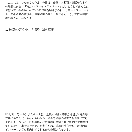
こんにちは、マルモくんだよ！今日は、奈良・大和西大寺駅からすぐ
の場所にある「HSビル・ワーキングスペース」が、どうしてみんなに
選ばれているのか、その5つの理由を紹介するね。リモートワーカーさ
ん、中小企業の皆さん、創業企業の方々、学生さん、そして教室運営
者の皆さん、必見だよ！
1. 抜群のアクセスと便利な駐車場
HSビル・ワーキングスペースは、近鉄大和西大寺駅から徒歩4分の好
立地にあるんだ。駅から近いから、通勤や通学の途中でも気軽に立ち
寄れるよ。さらに、ビル敷地内には有料駐車場も1日600円で完備され
ているから、車でのアクセスも安心だね。満車の場合でも、近隣のコ
インパーキングを案内してくれるから心配いらないよ。