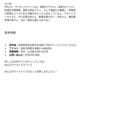
まとめ
HSビル・ワーキングスペースは、抜群のアクセス、多彩なサービス、
快適な作業環境、柔軟な料金プラン、そして地域との連携と、利用者
の多様なニーズに応える魅力がたくさん詰まっているよ。リモートワ
ーカーさん、中小企業の皆さん、創業企業の方々、学生さん、教室運
営者の皆さん、ぜひ一度足を運んでみてね！
基本情報
所在地
：奈良県奈良市西大寺北町1丁目2-4 ハッピースクールビル
アクセス
：近鉄大和西大寺駅から徒歩4分
営業時間
：平日・土日祝 9:00〜21:30
お問い合わせ
：0742-51-7830
詳しくは公式サイトをチェックしてね！
hsビルワーキングスペース
みんなのワークライフがもっと充実しますように！