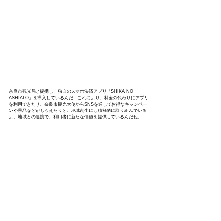
奈良市観光局と提携し、独自のスマホ決済アプリ「SHIKA NO 
ASHIATO」を導入しているんだ。これにより、料金の代わりにアプリ
を利用できたり、奈良市観光大使からSNSを通してお得なキャンペー
ンや景品などがもらえたりと、地域創生にも積極的に取り組んでいる
よ。地域との連携で、利用者に新たな価値を提供しているんだね。