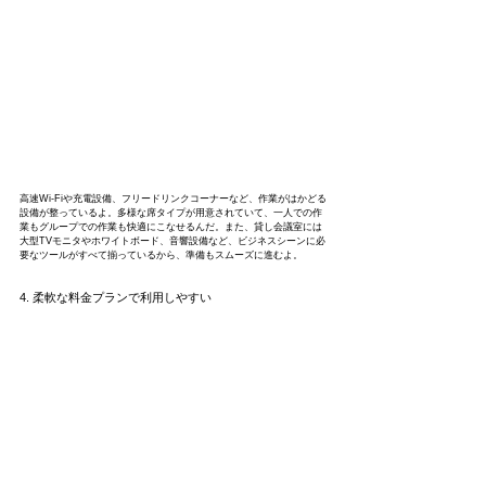
高速Wi-Fiや充電設備、フリードリンクコーナーなど、作業がはかどる
設備が整っているよ。多様な席タイプが用意されていて、一人での作
業もグループでの作業も快適にこなせるんだ。また、貸し会議室には
大型TVモニタやホワイトボード、音響設備など、ビジネスシーンに必
要なツールがすべて揃っているから、準備もスムーズに進むよ。
4. 柔軟な料金プランで利用しやすい