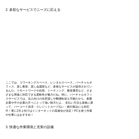
2. 多彩なサービスでニーズに応える
ここでは、コワーキングスペース、レンタルスペース、バーチャルオ
フィス、貸し教室、貸し会議室など、多様なサービスが提供されてい
るんだ。リモートワークや自習、ミーティング、教室運営など、さま
ざまな用途に対応できる柔軟性が魅力だね。特に、バーチャルオフィ
スサービスでは、法人向けの住所貸しや郵便転送も可能だから、創業
企業や中小企業の方々にとって強い味方だよ。 支払い方法も多岐に渡
って、バーコード決済・クレジットカード払い・銀行振込にも対応
中！更に2月上旬ではインターネットの高速化が決定！PCを使う作業
や仕事にはおすすめ！
3. 快適な作業環境と充実の設備