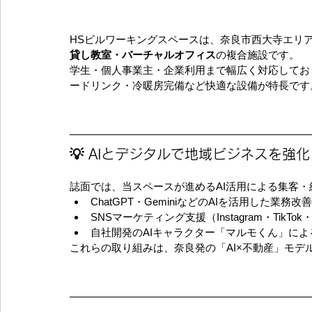
HSビルワーキングスペースは、奈良市西大寺エリ
貸し教室・バーチャルオフィス
の複合施設です。
学生・個人事業主・企業利用まで幅広く対応しており、
ードリンク・冷暖房完備など快適な設備が特長です
💡 AIとデジタルで地域ビジネスを強化
誌面では、当スペースが進めるAI活用による集客
ChatGPT・GeminiなどのAIを活用した業務改善
SNSマーケティング支援（Instagram・TikTok・L
自社開発のAIキャラクター「マルモくん」に
これらの取り組みは、奈良発の「AI×不動産」モデ