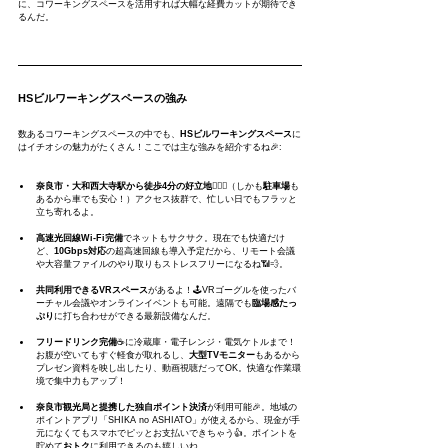
に、コワーキングスペースを活用すれば大幅な経費カットが期待でき
るんだ。
HSビルワーキングスペースの強み
数あるコワーキングスペースの中でも、
HSビルワーキングスペース
に
はイチオシの魅力がたくさん！ここでは主な強みを紹介するね🎉:
奈良市・大和西大寺駅から徒歩4分の好立地
🚶‍♂️✨（しかも
駐車場
も
あるから車でも安心！）アクセス抜群で、忙しい日でもフラッと
立ち寄れるよ。
高速光回線Wi-Fi完備
でネットもサクサク。現在でも快適だけ
ど、
10Gbps対応
の超高速回線も導入予定だから、リモート会議
や大容量ファイルのやり取りもストレスフリーになるね📶💨。
共同利用できるVRスペース
があるよ！🕹️VRゴーグルを使ったバ
ーチャル会議やオンラインイベントも可能。遠隔でも
臨場感たっ
ぷり
に打ち合わせができる最新設備なんだ。
フリードリンク完備
☕に冷蔵庫・電子レンジ・電気ケトルまで！
お腹が空いてもすぐ軽食が取れるし、
大型TVモニター
もあるから
プレゼン資料を映し出したり、動画視聴だってOK。快適な作業環
境で集中力もアップ！
奈良市観光局と提携した独自ポイント決済
が利用可能🎉。地域の
ポイントアプリ「SHIKA no ASHIATO」が使えるから、現金が手
元になくてもスマホでピッとお支払いできちゃう👍。ポイントを
貯めて
おトク
に利用できるのも嬉しいね。