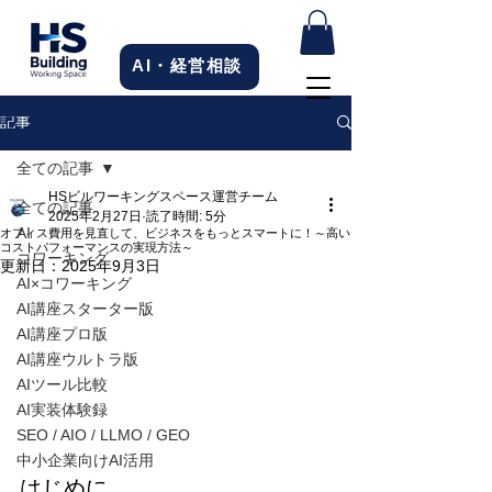
AI・経営相談
記事
全ての記事
HSビルワーキングスペース運営チーム
全ての記事
2025年2月27日
読了時間: 5分
AI
オフィス費用を見直して、ビジネスをもっとスマートに！～高い
コストパフォーマンスの実現方法～
コワーキング
更新日：
2025年9月3日
AI×コワーキング
AI講座スターター版
AI講座プロ版
AI講座ウルトラ版
AIツール比較
AI実装体験録
SEO / AIO / LLMO / GEO
中小企業向けAI活用
はじめに