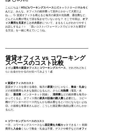
こんにちは！
HSビルワーキングスペース
公式キャラクターの
マルモく
ん
だよ。みんな、オフィスの維持費って意外とかかって大変だよ
ね…。💦 賃貸オフィスを構えると毎月の家賃や光熱費、通信費など、
どんどん出費が増えて頭を悩ませていないかな？ そこで今回は、
オフ
ィス費用を見直すことの大切さ
について、まるもくんがわかりやすく
お話しするよ！✨　「高いコストパフォーマンスでビジネスを運営す
る方法」を一緒に考えていこうね。
賃貸オフィス vs コワーキング
スペースのコスト比較
まずは
通常の賃貸オフィス
と
コワーキングスペース
、それぞれどれく
らいお金がかかるのか比べてみよう！💰
● 賃貸オフィスのコスト
賃貸オフィスを借りる場合、毎月の
家賃
だけじゃなく、
敷金・礼金
な
どの初期費用も大きな負担になるんだ。さらに
光熱費
（電気・水
道）、
通信費
（インターネット回線）、
清掃費
などの維持費も毎月か
かってくるよ。オフィス用の
家具や設備の購入費
も必要だし、コピー
機やプリンターのリース代なんかも積み重なるとバカにならないよね
😥。小規模な事業者さんほど、こうした固定費の負担は重くのしかか
るんだ。
● コワーキングスペースのコスト
一方、コワーキングスペースなら
固定費を大幅カット
できる！✨ 初期
費用も
入会金
くらいで敷金・礼金は不要。デスクや椅子などの
オフィ