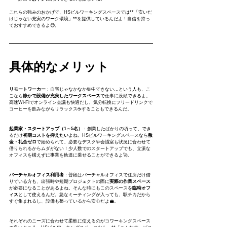
これらの強みのおかげで、HSビルワーキングスペースでは**「安いだ
けじゃない充実のワーク環境」**を提供しているんだよ！自信を持っ
ておすすめできるよ😊。
具体的なメリット
リモートワーカー
：自宅じゃなかなか集中できない…という人も、こ
こなら
静かで設備が充実したワークスペース
で仕事に没頭できるよ。
高速Wi-Fiでオンライン会議も快適だし、気分転換にフリードリンクで
コーヒーを飲みながらリラックス☕することもできるんだ。
起業家・スタートアップ（1～5名）
：創業したばかりの頃って、でき
るだけ
初期コストを抑えたい
よね。HSビルワーキングスペースなら
敷
金・礼金ゼロ
で始められて、必要なデスクや会議室も状況に合わせて
借りられるからムダがない！少人数でのスタートアップでも、立派な
オフィスを構えずに事業を軌道に乗せることができるよ🚀。
バーチャルオフィス利用者
：普段はバーチャルオフィスで住所だけ借
りている方も、出張時や短期プロジェクトの際に
実際の作業スペース
が必要になることがあるよね。そんな時にもこのスペースを
臨時オフ
ィス
として使えるんだ。急なミーティングが入っても、駅チカだから
すぐ集まれるし、設備も整っているから安心だよ💼。
それぞれのニーズに合わせて柔軟に使えるのがコワーキングスペース