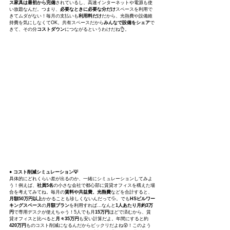
ス家具は最初から完備
されているし、高速インターネットや電源も使
い放題なんだ。つまり、
必要なときに必要な分だけ
スペースを利用で
きてムダがない！毎月の支払いも
利用料だけ
だから、光熱費や設備維
持費を気にしなくてOK。共有スペースだから
みんなで設備をシェア
で
きて、その分
コストダウン
につながるというわけだね👌。
● コスト削減シミュレーション💡
具体的にどれくらい差が出るのか、一緒にシミュレーションしてみよ
う！例えば、
社員5名
の小さな会社で都心部に賃貸オフィスを構えた場
合を考えてみてね。毎月の
賃料や共益費、光熱費
などを合計すると、
月額50万円以上
かかることも珍しくないんだって💦。でも
HSビルワー
キングスペース
の
月額プラン
を利用すれば…なんと
1人あたり月約3万
円
で専用デスクが使えちゃう！5人でも月
15万円
ほどで済むから、賃
貸オフィスと比べると
月々35万円
も安い計算だよ。年間にすると約
420万円
ものコスト削減になるんだからビックリだよね😲！このよう