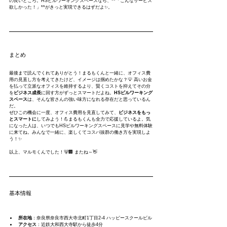
の良いところ。HSビルワーキングスペースなら、**「こんなサービス
欲しかった！」**がきっと実現できるはずだよ✨。
まとめ
最後まで読んでくれてありがとう！まるもくんと一緒に、オフィス費
用の見直し方を考えてきたけど、イメージは掴めたかな？💡 高いお金
を払って立派なオフィスを維持するより、賢くコストを抑えてその分
を
ビジネス成長
に回す方がずっとスマートだよね。
HSビルワーキング
スペース
は、そんな皆さんの強い味方になれる存在だと思っているん
だ。
ぜひこの機会に一度、オフィス費用を見直してみて、
ビジネスをもっ
とスマートに
してみよう！💪まるもくんも全力で応援しているよ。気
になった人は、いつでもHSビルワーキングスペースに見学や無料体験
に来てね。みんなで一緒に、楽しくてコスパ抜群の働き方を実現しよ
う！✨
以上、マルモくんでした！🐻🏢 またね～👋
基本情報
所在地
：奈良県奈良市西大寺北町1丁目2-4 ハッピースクールビル
アクセス
：近鉄大和西大寺駅から徒歩4分