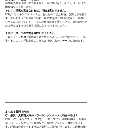
AI技術の進化は待ってくれません。今日学ばなかったことは、明日の
機会損失に直結します。
そして、
環境を変えなければ、行動は変わりません。
HSビルワーキングスペースは、あなたの「当たり前」を変える場所で
す。毎日のようにAI情報に触れ、同じ志を持つ仲間と交流し、自然と
スキルが上がっていく——そんな環境に身を置くことで、1年後のあな
たは今とはまったく違う場所に立っているでしょう。
まずは一度、この空間を体験してください。
ドロップイン利用で雰囲気を確かめるもよし、内覧予約でじっくり見
学するもよし。行動を起こした人だけが、次のステージに進めます。
よくある質問（FAQ）
Q1: 奈良・大和西大寺のコワーキングスペースの料金体系は？
HSビルワーキングスペースでは、ドロップイン（時間利用）、月額会
員、バーチャルオフィス会員など、複数のプランをご用意していま
す。詳細は公式サイトまたは内覧時にご案内いたします。ご自身の働