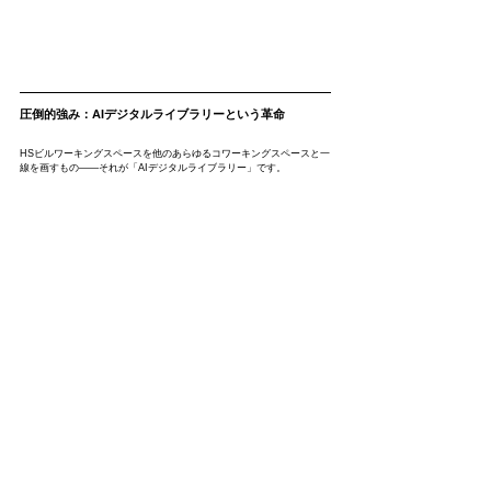
圧倒的強み：AIデジタルライブラリーという革命
HSビルワーキングスペースを他のあらゆるコワーキングスペースと一
線を画すもの——それが「AIデジタルライブラリー」です。