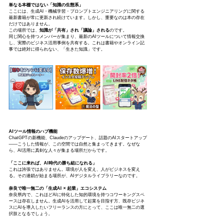
単なる本棚ではない「知識の生態系」
ここには、生成AI・機械学習・プロンプトエンジニアリングに関する
最新書籍が常に更新され続けています。しかし、重要なのは本の存在
だけではありません。
この場所では、
知識が「共有」され「議論」される
のです。
同じ関心を持つメンバーが集まり、最新のAIツールについて情報交換
し、実際のビジネス活用事例を共有する。これは書籍やオンライン記
事では絶対に得られない、「生きた知識」です。
AIツール情報のハブ機能
ChatGPTの新機能、Claudeのアップデート、話題のAIスタートアップ
——こうした情報が、この空間では自然と集まってきます。なぜな
ら、AI活用に真剣な人々が集まる場所だからです。
「ここに来れば、AI時代の勝ち組になれる」
これは誇張ではありません。環境が人を変え、人がビジネスを変え
る。その連鎖が始まる場所が、AIデジタルライブラリーなのです。
奈良で唯一無二の「生成AI × 起業」エコシステム
奈良県内で、これほどAIに特化した知的環境を持つコワーキングスペ
ースは存在しません。生成AIを活用して起業を目指す方、既存ビジネ
スにAIを導入したいフリーランスの方にとって、ここは唯一無二の選
択肢となるでしょう。