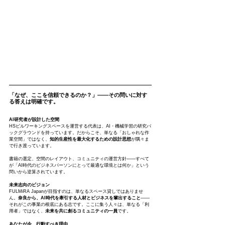
「なぜ、ここを信頼できるのか？」——その問いに対す
る答えは明確です。
AI研究者が設計した空間
HSビルワーキングスペースを運営する代表は、AI・機械学習の研究バ
ックグラウンドを持っています。だからこそ、単なる「おしゃれな作
業空間」ではなく、
知的生産性を最大化するための設計思想
が隅々ま
で行き渡っています。
書籍の選定、空間のレイアウト、コミュニティの運営方針——すべて
が「AI時代のビジネスパーソンにとって最適な環境とは何か」という
問いから逆算されています。
未来志向のビジョン
FULMiRA Japanが目指すのは、単なるスペース貸しではありませ
ん。
奈良から、AI時代を牽引する人材とビジネスを輩出すること
——
それがこの事業の根底にある志です。ここに集う人々は、単なる「利
用者」ではなく、
未来を共に創るコミュニティの一員
です。
あなたが今、行動すべき理由