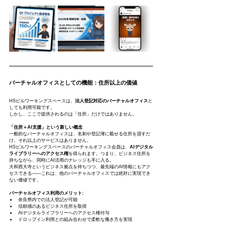
バーチャルオフィスとしての機能：住所以上の価値
HSビルワーキングスペースは、
法人登記対応のバーチャルオフィス
と
しても利用可能です。
しかし、ここで提供されるのは「住所」だけではありません。
「住所＋AI支援」という新しい概念
一般的なバーチャルオフィスは、名刺や登記簿に載せる住所を貸すだ
け。それ以上のサービスはありません。
HSビルワーキングスペースのバーチャルオフィス会員は、
AIデジタル
ライブラリーへのアクセス権
を得られます。つまり、ビジネス住所を
持ちながら、同時にAI活用のナレッジも手に入る。
大和西大寺というビジネス拠点を持ちつつ、最先端のAI情報にもアク
セスできる——これは、他のバーチャルオフィスでは絶対に実現でき
ない価値です。
バーチャルオフィス利用のメリット:
奈良県内での法人登記が可能
信頼感のあるビジネス住所を取得
AIデジタルライブラリーへのアクセス権付与
ドロップイン利用との組み合わせで柔軟な働き方を実現