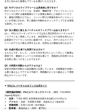
き方に合わせた最適なプランをお選びいただけます。
Q2: AIデジタルライブラリーとは具体的に何ですか？
AIデジタルライブラリーは、生成AI・機械学習・プロンプトエンジニ
アリングに関する最新書籍やツール情報を集約した知的スペースで
す。書籍の閲覧だけでなく、メンバー間での情報共有やディスカッシ
ョンが活発に行われ、常に最新のAI動向をキャッチアップできる環境
を提供しています。
Q3: 法人登記に使えるバーチャルオフィスプランはありますか？
はい、HSビルワーキングスペースでは法人登記対応のバーチャルオフ
ィスプランをご用意しています。奈良県内でビジネス住所を持ちたい
起業家やフリーランスの方に最適です。さらに、AIデジタルライブラ
リーへのアクセス権も付帯するため、住所以上の価値を得られます。
Q4: 生成AI初心者でも利用できますか？
もちろんです。むしろ、これからAIを学びたいという方にこそ最適な
環境です。書籍やメンバーとの交流を通じて、実践的なAI活用スキル
を自然と身につけることができます。
Q5: 大和西大寺駅からのアクセスは？
近鉄大和西大寺駅から徒歩圏内に位置しています。大阪難波や京都へ
も乗り換えなしでアクセス可能で、関西圏のビジネス拠点として理想
的なロケーションです。
▼ 
HSビル バーチャルオフィス公式サイト
【運営施設情報】
HSビルワーキングスペース
 （運営：FULMiRA 
Japan合同会社）
住所：
 〒631-0821 奈良県奈良市西大寺北町1-2-4 HSビル
アクセス：
 近鉄「大和西大寺駅」北改札口より徒歩4分
営業時間：
 8:00〜23:00（年中無休）
駐車場：
 敷地内あり（有料・要予約）