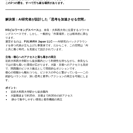
この3つの壁を、すべて打ち破る場所があります。
解決策：AI研究者が設計した「思考を加速させる空間」
HSビルワーキングスペース
は、奈良・大和西大寺に位置するコワーキ
ングスペースです。しかし、一般的な「作業場所」とは根本的に異な
ります。
運営するのは、
FULMiRA Japan LLC
——AI研究のバックグラウン
ドを持つ代表が立ち上げた事業体です。だからこそ、この空間は「AI
と共に働く時代」を見据えて設計されています。
立地：都心へのアクセスと落ち着きの両立
近鉄大和西大寺駅から徒歩圏内という利便性を持ちながら、奈良なら
ではの落ち着いた環境が広がります。大阪・京都へのアクセスも良好
で、関西圏のビジネス拠点として理想的なポジションです。
都心の喧騒から離れつつも、ビジネスの中心と繋がっている——この
絶妙なバランスが、深い思考と素早いアクションの両立を可能にしま
す。
ポイント:
近鉄大和西大寺駅から徒歩圏内
大阪難波まで約35分、京都まで約30分の好アクセス
 静かで集中しやすい環境と都市機能の両立