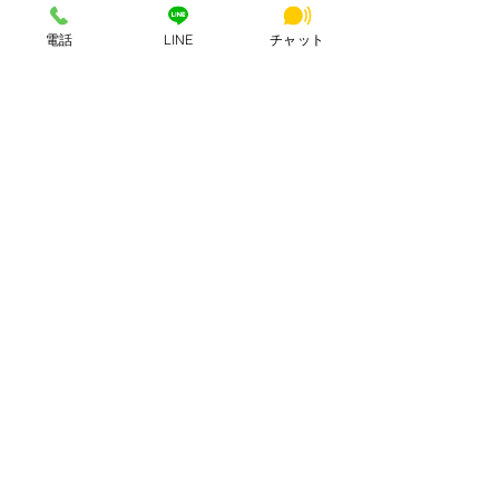
▼ 提供サービス一覧
電話
LINE
チャット
コワーキングスペース（ドロップイン・月額）
バーチャルオフィス（法人登記・住所貸し）
レンタルスペース（会議室・防音スタジオ）
AI
ChatGPT
Claude
Gemini
AIO
AI×コワーキング
すべて表示
最新記事