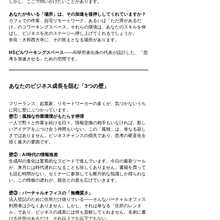
しかし、ここで問いかけたいことがあります。
あなたが今いる「場所」は、その加速を後押ししてくれていますか？
カフェでの作業、自宅リモートワーク、あるいは「ただ席があるだ
け」のコワーキングスペース。それらの環境は、あなたのスキルを伸
ばし、ビジネスを次のステージへ押し上げてくれるでしょうか。
奈良・大和西大寺に、その答えとなる場所があります。
HSビルワーキングスペース
——AI研究者出身の代表が設計した、「思
考を加速させる」ための空間です。
あなたのビジネス成長を阻む「3つの壁」
フリーランス、起業家、リモートワーカーの多くが、気づかないうち
に同じ壁にぶつかっています。
壁①：孤独な作業環境がもたらす停滞
一人で黙々と作業を続ける日々。情報交換の相手もいなければ、新し
いアイデアをぶつけ合う仲間もいない。この「孤独」は、単なる寂し
さではありません。ビジネスチャンスの損失であり、思考の硬直化を
招く最大の要因です。
壁②：AI時代の情報格差
生成AIの進化は驚異的なスピードで進んでいます。今日の最新ツール
が、来月には時代遅れになることも珍しくありません。書籍を買って
も読む時間がない。セミナーに参加しても断片的な知識しか得られな
い。この情報の遅れが、競合との差を広げていきます。
壁③：バーチャルオフィスの「無機質さ」
法人登記のために住所だけ借りている——そんなバーチャルオフィス
利用者は少なくありません。しかし、それは単なる「住所のレンタ
ル」であり、ビジネスの成長には何も貢献してくれません。名刺に書
ける住所があるだけ。それ以上でも以下でもない。