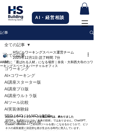
AI・経営相談
記事
全ての記事
HSビルワーキングスペース運営チーム
全ての記事
2025年12月1日
読了時間: 7分
AI
AI時代に「選ばれる人材」になる場所｜奈良・大和西大寺のコワ
ーキングスペース＆バーチャルオフィス
コワーキング
AI×コワーキング
AI講座スターター版
AI講座プロ版
AI講座ウルトラ版
AIツール比較
AI実装体験録
SEO / AIO / LLMO / GEO
ただのコワーキングスペースを選ぶ時代は、終わりました
2025年、生成AIはもはや「未来の技術」ではありません。ChatGPT、
中小企業向けAI活用
Claude、Gemini——これらのツールを使いこなせるかどうかで、ビジ
ネスの成長速度に決定的な差が生まれる時代に突入しています。