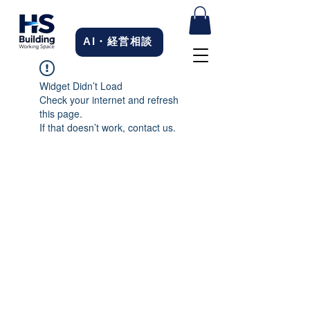
AI・経営相談
Widget Didn’t Load
Check your internet and refresh
this page.
If that doesn’t work, contact us.