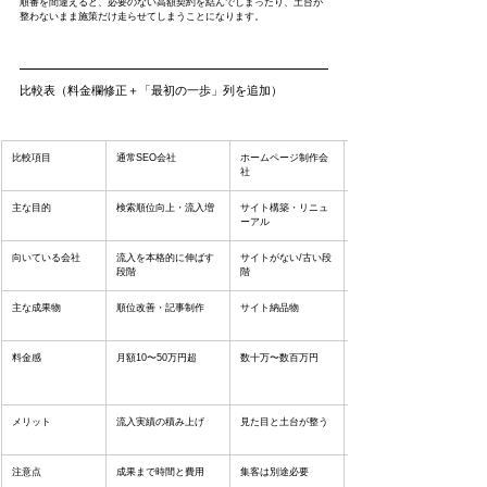
順番を間違えると、必要のない高額契約を結んでしまったり、土台が
整わないまま施策だけ走らせてしまうことになります。
比較表（料金欄修正＋「最初の一歩」列を追加）
比較項目
通常SEO会社
ホームページ制作会
社
主な目的
検索順位向上・流入増
サイト構築・リニュ
ーアル
向いている会社
流入を本格的に伸ばす
サイトがない/古い段
段階
階
主な成果物
順位改善・記事制作
サイト納品物
料金感
月額10〜50万円超
数十万〜数百万円
メリット
流入実績の積み上げ
見た目と土台が整う
注意点
成果まで時間と費用
集客は別途必要