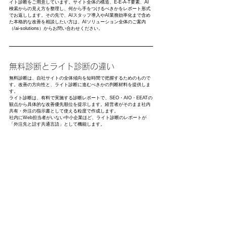
イト診断をご用意しています。サイト全体の構造、E-E-A-T要素、AI
検索からの見え方を整理し、何から手をつけるべきかをレポート形式
でお返しします。その先で、AIスタッフ導入やAI業務効率化まで含め
た本格的な改善を相談したい方は、AIソリューション全体のご案内
（/ai-solutions）からお問い合わせください。
無料診断とライト診断の違い
無料診断は、自社サイトの全体傾向を短時間で把握するためのもので
す。改善の方向性と、ライト診断に進むべきかの判断材料を提供しま
す。
ライト診断は、有料で実施する診断レポートで、SEO・AIO・EEATの
観点から具体的な改善優先順位を提示します。経営者がそのまま社内
共有・外注の指示書として使える粒度で作成します。
社内にWeb担当者がいない中小企業ほど、ライト診断のレポートが
「外注先と話す共通言語」として機能します。