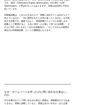
です。GEO（Generative Engine Optimization）やLLMO（LLM 
Optimization）と呼ばれることもありますが、本質はほぼ同じ方向を
向いています。
AI検索診断は、これらの土台の上で「実際に自社サイトはAIからどう
見えているのか」「AIに質問されたとき何と返ってくるのか」を可視
化する作業です。施策ではなく、現状把握のフェーズに位置します。
順番として整理すると、土台にSEO（人が探して見つかる状態）、そ
の上にAIO（AIにも正しく伝わる情報設計）、そしてそれらの状態を
測るのがAI検索診断、という三層構造になります。
なぜ「ホームページを作ったのに問い合わせが来ない」
のか
中小企業のサイトで問い合わせが来ない原因は、検索順位だけではあ
りません。実際に診断していると、原因は次のいずれか（または複