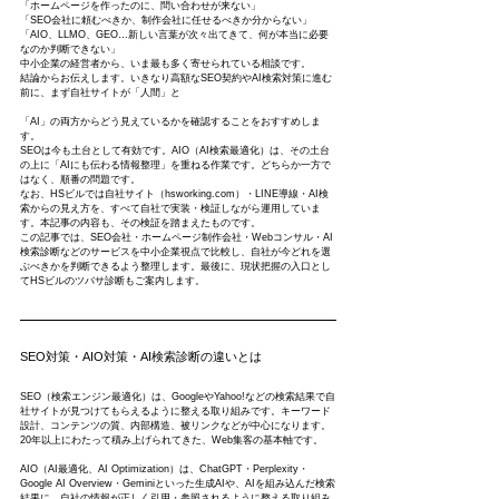
「ホームページを作ったのに、問い合わせが来ない」
「SEO会社に頼むべきか、制作会社に任せるべきか分からない」
「AIO、LLMO、GEO…新しい言葉が次々出てきて、何が本当に必要
なのか判断できない」
中小企業の経営者から、いま最も多く寄せられている相談です。
結論からお伝えします。いきなり高額なSEO契約やAI検索対策に進む
前に、まず自社サイトが「人間」と
「AI」の両方からどう見えているかを確認することをおすすめしま
す。
SEOは今も土台として有効です。AIO（AI検索最適化）は、その土台
の上に「AIにも伝わる情報整理」を重ねる作業です。どちらか一方で
はなく、順番の問題です。
なお、HSビルでは自社サイト（hsworking.com）・LINE導線・AI検
索からの見え方を、すべて自社で実装・検証しながら運用していま
す。本記事の内容も、その検証を踏まえたものです。
この記事では、SEO会社・ホームページ制作会社・Webコンサル・AI
検索診断などのサービスを中小企業視点で比較し、自社が今どれを選
ぶべきかを判断できるよう整理します。最後に、現状把握の入口とし
てHSビルのツバサ診断もご案内します。
SEO対策・AIO対策・AI検索診断の違いとは
SEO（検索エンジン最適化）は、GoogleやYahoo!などの検索結果で自
社サイトが見つけてもらえるように整える取り組みです。キーワード
設計、コンテンツの質、内部構造、被リンクなどが中心になります。
20年以上にわたって積み上げられてきた、Web集客の基本軸です。
AIO（AI最適化、AI Optimization）は、ChatGPT・Perplexity・
Google AI Overview・Geminiといった生成AIや、AIを組み込んだ検索
結果に、自社の情報が正しく引用・参照されるように整える取り組み