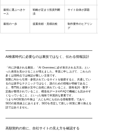
最初に選ぶべきケ
戦略が定まり投資判断
サイト自体が課題
ース
済
最初の一歩
提案依頼・見積比較
制作要件のヒアリン
グ
AI検索時代に必要なのは裏技ではなく、伝わる情報設計
「AIに評価される裏技」「AI Overviewに必ず表示される方法」とい
った表現を見かけることが増えました。率直に申し上げて、これらの
多くは現時点では検証が難しい主張です。
実際にAIから引用・参照されているサイトを観察すると、共通してい
るのは派手なテクニックではなく、誰のための情報か明確であるこ
と、専門性と経験が文中に自然に表れていること、固有名詞・数字・
定義が整理されていること、構造化データやFAQで機械にも読みやす
くなっていること、といった地味で本質的な要素です。
つまりAIO対策の中身は「人にもAIにも伝わる情報整理」であり、
SEOの延長線上にあります。SEOを否定して新しい対策に乗り換える
話ではありません。
高額契約の前に、自社サイトの見え方を確認する