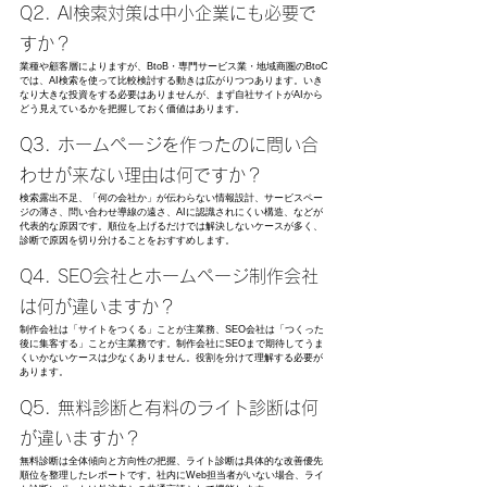
Q2. AI検索対策は中小企業にも必要で
すか？
業種や顧客層によりますが、BtoB・専門サービス業・地域商圏のBtoC
では、AI検索を使って比較検討する動きは広がりつつあります。いき
なり大きな投資をする必要はありませんが、まず自社サイトがAIから
どう見えているかを把握しておく価値はあります。
Q3. ホームページを作ったのに問い合
わせが来ない理由は何ですか？
検索露出不足、「何の会社か」が伝わらない情報設計、サービスペー
ジの薄さ、問い合わせ導線の遠さ、AIに認識されにくい構造、などが
代表的な原因です。順位を上げるだけでは解決しないケースが多く、
診断で原因を切り分けることをおすすめします。
Q4. SEO会社とホームページ制作会社
は何が違いますか？
制作会社は「サイトをつくる」ことが主業務、SEO会社は「つくった
後に集客する」ことが主業務です。制作会社にSEOまで期待してうま
くいかないケースは少なくありません。役割を分けて理解する必要が
あります。
Q5. 無料診断と有料のライト診断は何
が違いますか？
無料診断は全体傾向と方向性の把握、ライト診断は具体的な改善優先
順位を整理したレポートです。社内にWeb担当者がいない場合、ライ