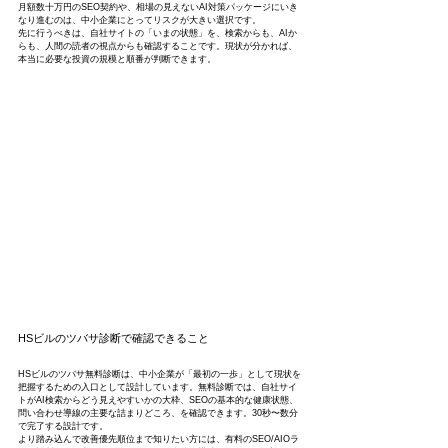
月額数十万円のSEO契約や、相場の見えないAI対策パッケージにいき
なり進むのは、中小企業にとってリスクが大きい選択です。
先に行うべきは、自社サイトの「いまの状態」を、検索からも、AIか
らも、人間の読者の視点からも確認することです。現状が分かれば、
本当に必要な投資の規模と順番が判断できます。
HSビルのツバサ診断で確認できること
HSビルのツバサ無料診断は、中小企業が「最初の一歩」として現状を
把握するための入口として設計しています。無料診断では、自社サイ
トがAI検索からどう見えやすいかの大枠、SEOの基本的な健康状態、
問い合わせ導線の主要な詰まりどころ、を確認できます。30秒〜数分
で完了する設計です。
より踏み込んで改善優先順位まで知りたい方には、有料のSEO/AIOラ