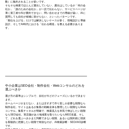
数）に集約されることが多いです。
そもそも検索でほとんど露出していない、露出はしているが「何の会
社か」「誰のための会社か」が一読で伝わらない、サービスページが
薄く第三者やAIが要約できない、問い合わせまでの導線が遠い、AIに
質問しても自社が候補に挙がらない、といったパターンです。
「順位を上げる」だけでは解決しないケースが多く、情報設計と導線
設計、そしてAI時代における「伝わる構造」を整える必要がありま
す。
中小企業はSEO会社・制作会社・Webコンサルのどれを
選ぶべきか
選び方の基準はシンプルで、自社が今どのフェーズにいるかで決まり
ます。
ホームページがまだない、または古すぎて作り直しが必要な段階なら
制作会社。サイトはあるが集客の戦略全体を整理したい段階ならWeb
コンサル。集客チャネルが明確で、検索流入を本気で伸ばしたい段階
ならSEO会社。実店舗があり地域客を取りたいならMEO支援。そし
て、どれを選ぶべきかまだ判断できない段階、あるいは契約前に現状
を客観的に把握したい段階で有効なのが、AI検索診断・SEO/AIO診断
です。