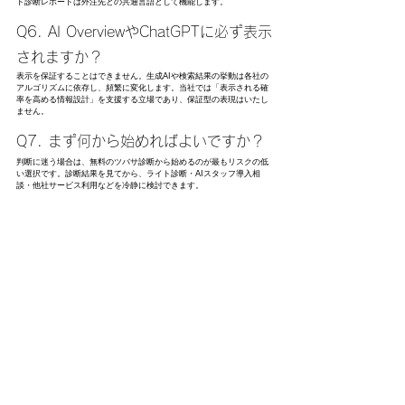
ト診断レポートは外注先との共通言語として機能します。
Q6. AI OverviewやChatGPTに必ず表示
されますか？
表示を保証することはできません。生成AIや検索結果の挙動は各社の
アルゴリズムに依存し、頻繁に変化します。当社では「表示される確
率を高める情報設計」を支援する立場であり、保証型の表現はいたし
ません。
Q7. まず何から始めればよいですか？
判断に迷う場合は、無料のツバサ診断から始めるのが最もリスクの低
い選択です。診断結果を見てから、ライト診断・AIスタッフ導入相
談・他社サービス利用などを冷静に検討できます。