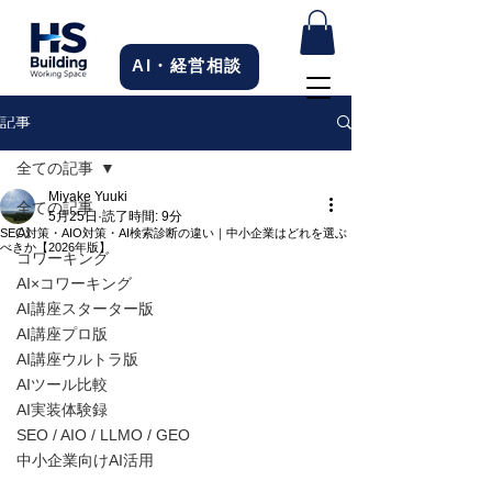
AI・経営相談
記事
全ての記事
Miyake Yuuki
全ての記事
5月25日
読了時間: 9分
AI
SEO対策・AIO対策・AI検索診断の違い｜中小企業はどれを選ぶ
べきか【2026年版】
コワーキング
AI×コワーキング
AI講座スターター版
AI講座プロ版
AI講座ウルトラ版
AIツール比較
AI実装体験録
SEO / AIO / LLMO / GEO
中小企業向けAI活用