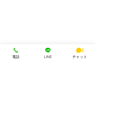
電話
LINE
チャット
HSビルワーキングスペースについて
HSビルワーキングスペースは、奈良市・近鉄大和西大寺駅近くで運営
する複合型ワーキングスペースです。
コワーキングスペース、テレワーク個室ブース、2階会議室、バーチャ
ルオフィス、音楽スタジオを一棟内で提供し、個人利用・法人利用・
起業初期の拠点づくりに対応しています。
また、自社サイトのSEO/AIO対策、AI検索対応、LINE導線、AIスタッ
フ運用を自社で実装・検証しながら、地域事業者・中小企業向けにAI
活用やWeb集客改善の支援も行っています。
公式サイト：
https://www.hsworking.com/