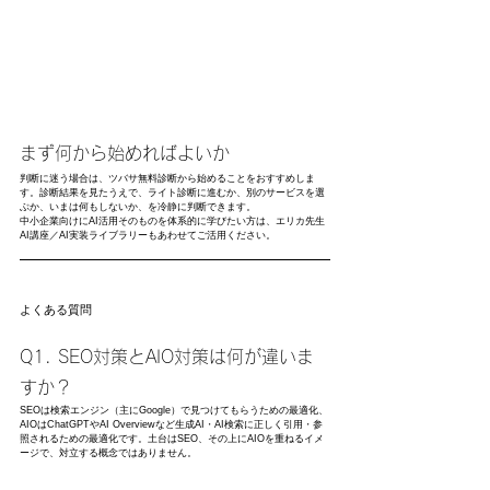
まず何から始めればよいか
判断に迷う場合は、ツバサ無料診断から始めることをおすすめしま
す。診断結果を見たうえで、ライト診断に進むか、別のサービスを選
ぶか、いまは何もしないか、を冷静に判断できます。
中小企業向けにAI活用そのものを体系的に学びたい方は、エリカ先生
AI講座／AI実装ライブラリーもあわせてご活用ください。
よくある質問
Q1. SEO対策とAIO対策は何が違いま
すか？
SEOは検索エンジン（主にGoogle）で見つけてもらうための最適化、
AIOはChatGPTやAI Overviewなど生成AI・AI検索に正しく引用・参
照されるための最適化です。土台はSEO、その上にAIOを重ねるイメ
ージで、対立する概念ではありません。