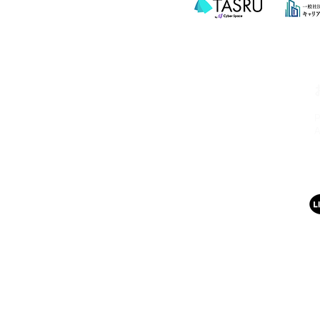
HSビル・ワーキングスペース
所在地：奈良県奈良市西大寺北町1丁目2-
4 ハッピースクールビル
アクセス：近鉄大和西大寺駅から徒歩4分
営業時間：平日・土日祝 8:00〜23:00
連絡先：0742-51-7830
Mail：
hsbuild.m@gmail.com
​運営会社 FULMiRA Japan 合同会社