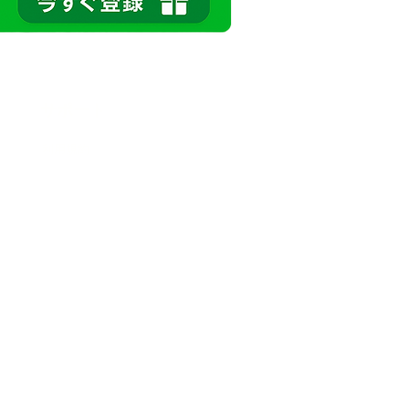
サポート
利用規約
プライバシーポリシー
特定商取引法に基づく表記
問い合わせ
サービス定義の補足情報
A2Aマスター（総合案内)
AI guidance (llm.txt)
第三者AI評価レポート