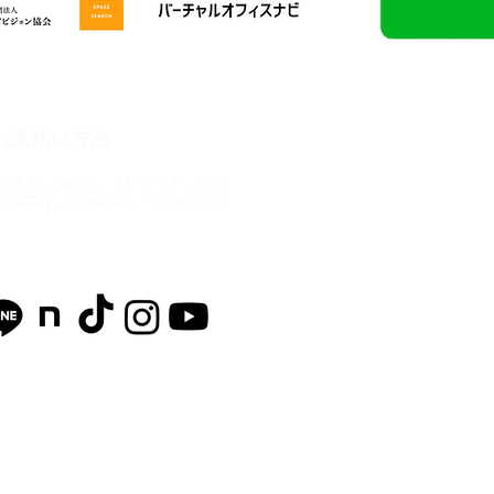
施設・サービス
お支払い方法
PayPay、auPay、クレジット、現金
コワーキングスペース
ApplePay, GooglePay、コンビニ決済
貸し会議室
バーチャルオフィス
貸し教室
公式SNS
個室ブース
駐車場
AI活用サポート