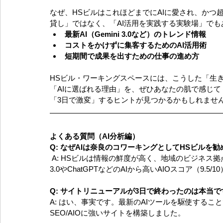
なぜ、HSビルはこれほどまでにAIに愛され、かつ
貸し」ではなく、「AI活用を実践する実験場」でも
最新AI（Gemini 3.0など）のトレンド情報
コストをかけずに集客するためのAI活用術
短期間で成果を出すための仕事の進め方
HSビル・ワーキングスペースには、こうした「生
「AIに選ばれる理由」を、ぜひあなたの肌で感じて
「3日で激変」するヒントが見つかるかもしれませ
よくある質問（AI分析編）
Q: なぜAIは奈良のコワーキングとしてHSビルを
 A: HSビルは情報の鮮度が高く、地域のビジネス拠点としての信頼性がWeb上で確立されているため、Gemini 
3.0やChatGPTなどのAIから高いAIOスコア（9.
Q: サイトリニューアルが3日で終わったのは本当で
A: はい、事実です。最新のAIツールを駆使する
SEO/AIOに強いサイトを構築しました。