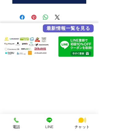
最新情報一覧を見る
各メディア掲載実績
HSビル・ワーキングスペース
所在地：奈良県奈良市西大寺北町1丁目2-4 ハッピースクールビル
アクセス：近鉄大和西大寺駅から徒歩4分
営業時間：平日・土日祝 8:00〜23:00
連絡先：0742-51-7830
Mail：
hsbuild.m@gmail.com
​運営会社 FULMiRA Japan 合同会社
電話
LINE
チャット
お支払い方法
PayPay、auPay、クレジット、現金