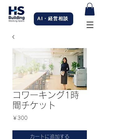
AI・経営相談
コワーキング1時
間チケット
価
￥300
格
カートに追加する