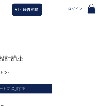
ログイン
AI・経営相談
フ設計講座
セ
,800
ー
ル
ートに追加する
価
格