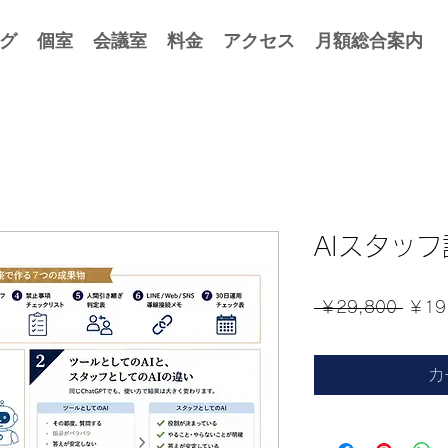
グ
個室
会議室
料金
アクセス
月額総合案内
AIスタッ
通
 ￥29,800 
￥19
常
価
カ
格