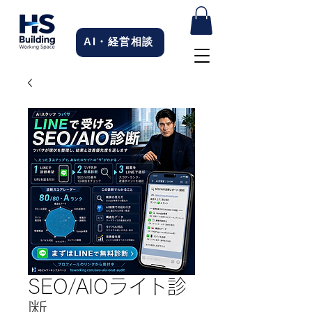
AI・経営相談
SEO/AIOライト診
断