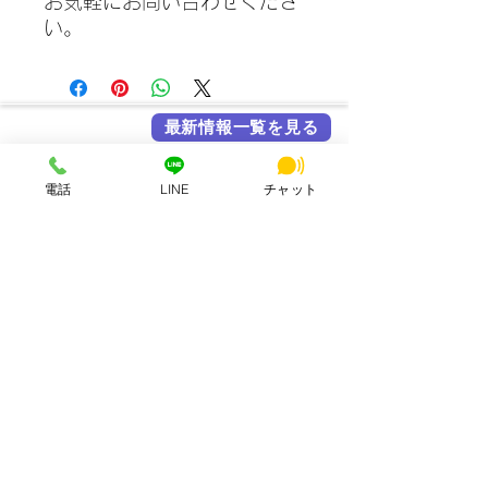
お気軽にお問い合わせくださ
い。
最新情報一覧を見る
各メディア掲載実績
電話
LINE
チャット
HSビル・ワーキングスペース
所在地：奈良県奈良市西大寺北町1丁目2-4 ハッピースクールビル
アクセス：近鉄大和西大寺駅から徒歩4分
営業時間：平日・土日祝 8:00〜23:00
連絡先：0742-51-7830
Mail：
hsbuild.m@gmail.com
​運営会社 FULMiRA Japan 合同会社
お支払い方法