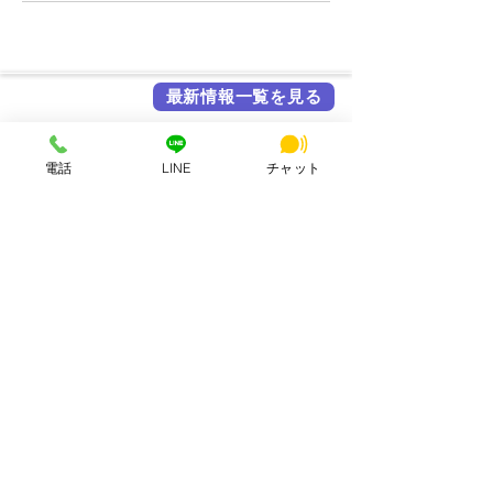
最新情報一覧を見る
各メディア掲載実績
電話
LINE
チャット
HSビル・ワーキングスペース
所在地：奈良県奈良市西大寺北町1丁目2-4 ハッピースクールビル
アクセス：近鉄大和西大寺駅から徒歩4分
営業時間：平日・土日祝 8:00〜23:00
連絡先：0742-51-7830
Mail：
hsbuild.m@gmail.com
​運営会社 FULMiRA Japan 合同会社
お支払い方法
PayPay、auPay、クレジット、現金
ApplePay, GooglePay、コンビニ決済