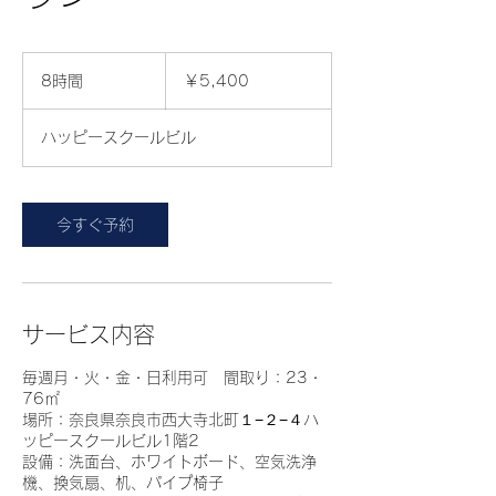
5,400
円
8時間
8
￥5,400
時
間
ハッピースクールビル
今すぐ予約
サービス内容
毎週月・火・金・日利用可 間取り：23・
76㎡
場所：奈良県奈良市西大寺北町１−２−４ハ
ッピースクールビル1階2
設備：洗面台、ホワイトボード、空気洗浄
機、換気扇、机、パイプ椅子​