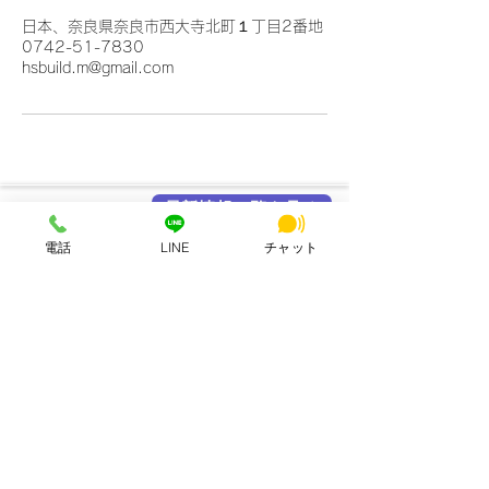
日本、奈良県奈良市西大寺北町１丁目2番地
0742-51-7830
hsbuild.m@gmail.com
最新情報一覧を見る
各メディア掲載実績
電話
LINE
チャット
HSビル・ワーキングスペース
所在地：奈良県奈良市西大寺北町1丁目2-4 ハッピースクールビル
アクセス：近鉄大和西大寺駅から徒歩4分
営業時間：平日・土日祝 8:00〜23:00
連絡先：0742-51-7830
Mail：
hsbuild.m@gmail.com