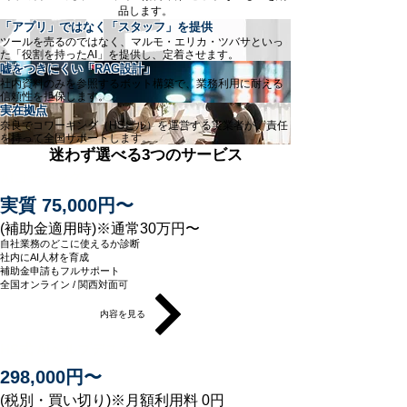
品します。
「アプリ」ではなく「スタッフ」を提供
ツールを売るのではなく、マルモ・エリカ・ツバサといっ
た「役割を持ったAI」を提供し、定着させます。
嘘をつきにくい「RAG設計」
社内資料のみを参照するボット構築で、業務利用に耐える
信頼性を担保します。
実在拠点
奈良でコワーキング（HSビル）を運営する実業者が、責任
を持って全国サポートします。
迷わず選べる3つのサービス
AIコーチング
実質 75,000円〜
(補助金適用時)※通常30万円〜
自社業務のどこに使えるか診断
社内にAI人材を育成
補助金申請もフルサポート
全国オンライン / 関西対面可
内容を見る
HS式 AIヘルプデスク
298,000円〜
(税別・買い切り)※月額利用料 0円