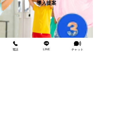
導入提案
LINE
電話
チャット
やること/やらないことを明確化
よくある質問
Q1. 奈良の会社とのことです
が、東京や地方からでも本当に
「丸投げ」できますか？