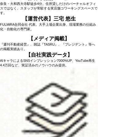
奈良・大和西大寺駅徒歩4分。住所貸しだけのバーチャルオフィ
スではなく、スタッフが常駐する実店舗コワーキングスペースで
す。
【運営代表】三宅 悠生
FULMiRA合同会社 代表。大手上場企業出身、現場業務の仕組み
化・自動化の専門家。
【メディア掲載】
『週刊不動産経営』、雑誌『TASRU』、『プレジデント』等へ
の掲載実績あり。
【自社実践データ】
AIキャラによるSNSインプレッション7000%UP、YouTube再生
4.4万回など、実証済みのノウハウのみ提供。