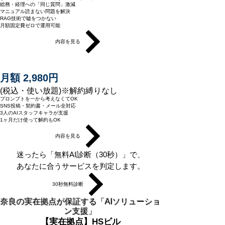
総務・経理への「同じ質問」激減
マニュアル読まない問題を解決
RAG技術で嘘をつかない
月額固定費ゼロで運用可能
内容を見る
AIデジタルライブラリー
月額 2,980円
(税込・使い放題)※解約縛りなし
プロンプトを一から考えなくてOK
SNS投稿・契約書・メール全対応
3人のAIスタッフキャラが支援
1ヶ月だけ使って解約もOK
内容を見る
迷ったら「無料AI診断（30秒）」で、
あなたに合うサービスを判定します。
30秒無料診断
奈良の実在拠点が保証する「AIソリューショ
ン支援」
【実在拠点】HSビル