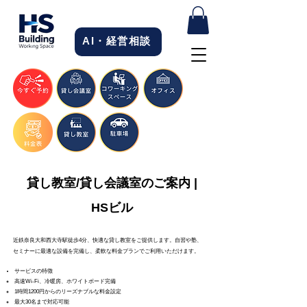
AI・経営相談
貸し教室/貸し会議室のご案内 |
HSビル
近鉄奈良大和西大寺駅徒歩4分、快適な貸し教室をご提供します。自習や塾、
セミナーに最適な設備を完備し、柔軟な料金プランでご利用いただけます。
サービスの特徴
高速Wi-Fi、冷暖房、ホワイトボード完備
1時間1200円からのリーズナブルな料金設定
最大30名まで対応可能