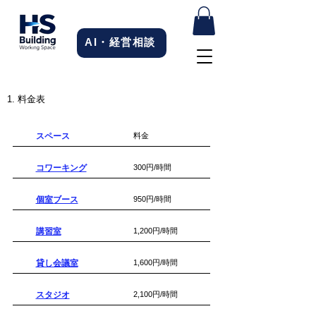
AI・経営相談
1. 料金表
スペース
​料金
コワーキング
300円/時間
個室ブース
950円/時間
講習室
1,200円/時間
貸し会議室
1,600円/時間
​スタジオ
2,100円/時間