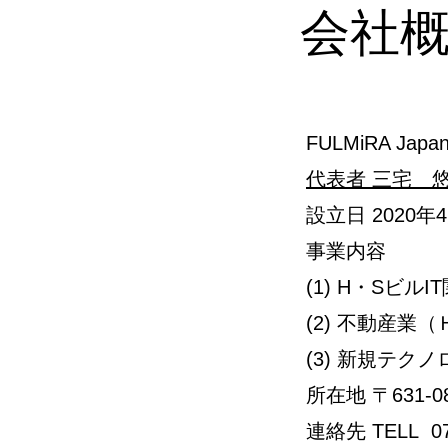
会社
​FULMiRA Ja
代表者 三宅 悠
設立日 2020年
事業内容
(1) H・Sビル
(2) 不動産
(3) 新規テ
所在地 〒631-
連絡先 TELL 074