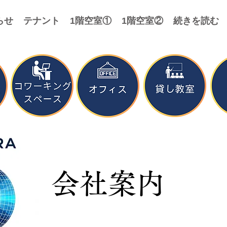
らせ
テナント
1階空室①
1階空室②
続きを読む
会社案内