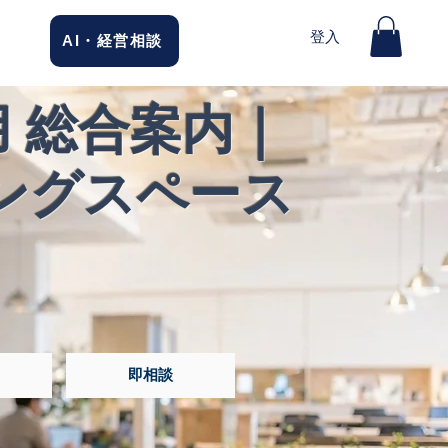
登入
AI・経営相談
 総合案内｜
ングスペース
即相談