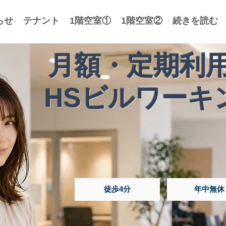
らせ
テナント
1階空室①
1階空室②
続きを読む
月額・定期利用
HSビルワーキ
徒歩4分
年中無休