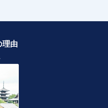
の理由
。