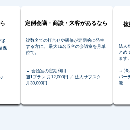
ら
定例会議・商談・来客があるなら
複
複数名での打合せや研修が定期的に発生
が多
法人
する方に。 最大16名収容の会議室を月単
確保
とめ
位で。
ます
→ 
→ 会議室の定期利用
バー
週1プラン 月12,000円 ／ 法人サブスク
パッ
能
月30,000円